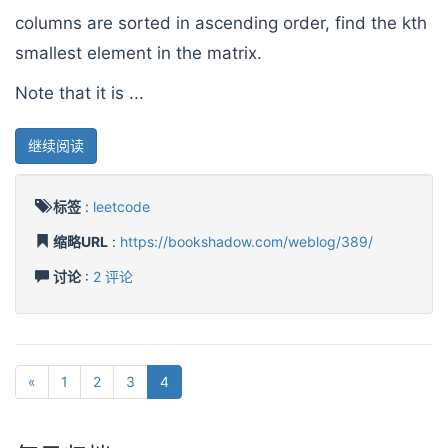
columns are sorted in ascending order, find the kth
smallest element in the matrix.
Note that it is ...
继续阅读
标签
:
leetcode
缩略URL
:
https://bookshadow.com/weblog/389/
讨论
:
2 评论
«
1
2
3
4