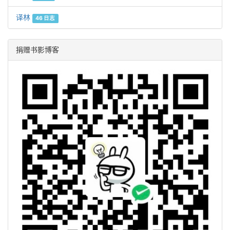
译林
46 日志
捐赠书影博客