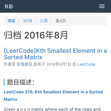
书影
Togg
navi
博客
2016
八月
第4页
归档 2016年8月
[LeetCode]Kth Smallest Element in a
Sorted Matrix
作者是
在线疯狂
发布于
2016年8月1日
在
LeetCode
.
题目描述：
LeetCode 378. Kth Smallest Element in a Sorted
Matrix
Given a
n
x
n
matrix where each of the rows and