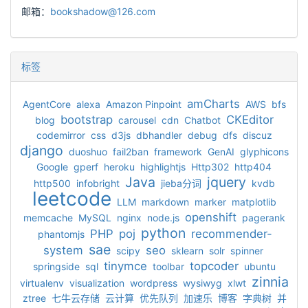
邮箱：
bookshadow@126.com
标签
amCharts
AgentCore
alexa
Amazon Pinpoint
AWS
bfs
bootstrap
CKEditor
blog
carousel
cdn
Chatbot
codemirror
css
d3js
dbhandler
debug
dfs
discuz
django
duoshuo
fail2ban
framework
GenAI
glyphicons
Google
gperf
heroku
highlightjs
Http302
http404
Java
jquery
http500
infobright
jieba分词
kvdb
leetcode
LLM
markdown
marker
matplotlib
openshift
memcache
MySQL
nginx
node.js
pagerank
python
PHP
poj
recommender-
phantomjs
sae
system
seo
scipy
sklearn
solr
spinner
tinymce
topcoder
springside
sql
toolbar
ubuntu
zinnia
virtualenv
visualization
wordpress
wysiwyg
xlwt
ztree
七牛云存储
云计算
优先队列
加速乐
博客
字典树
并