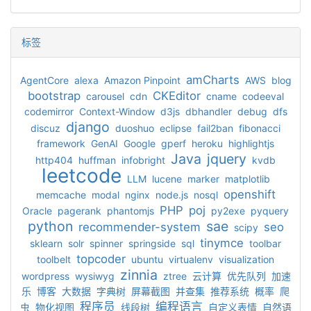
标签
amCharts
AgentCore
alexa
Amazon Pinpoint
AWS
blog
bootstrap
CKEditor
carousel
cdn
cname
codeeval
codemirror
Context-Window
d3js
dbhandler
debug
dfs
django
discuz
duoshuo
eclipse
fail2ban
fibonacci
framework
GenAI
Google
gperf
heroku
highlightjs
Java
jquery
http404
huffman
infobright
kvdb
leetcode
LLM
lucene
marker
matplotlib
openshift
memcache
modal
nginx
node.js
nosql
PHP
poj
Oracle
pagerank
phantomjs
py2exe
pyquery
python
sae
recommender-system
seo
scipy
tinymce
sklearn
solr
spinner
springside
sql
toolbar
topcoder
toolbelt
ubuntu
virtualenv
visualization
zinnia
wordpress
wysiwyg
ztree
云计算
优先队列
加速
乐
博客
大数据
字典树
屏幕截图
并查集
推荐系统
概率
爬
程序员
编程语言
虫
物化视图
线段树
自定义表情
自然语