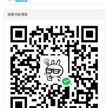
捐赠书影博客