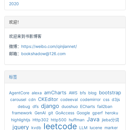
2020
欢迎！
欢迎来到书影博客
微博：
https://weibo.com/qinjiannet/
邮箱：
bookshadow@126.com
标签
amCharts
bootstrap
AgentCore
alexa
AWS
bfs
blog
CKEditor
carousel
cdn
codeeval
codemirror
css
d3js
django
debug
dfs
duoshuo
ECharts
fail2ban
framework
GenAI
git
GoAccess
Google
gperf
heroku
Java
highlightjs
Http302
http500
huffman
jieba分词
leetcode
jquery
kvdb
LLM
lucene
marker