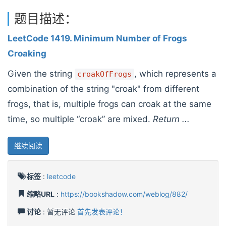
题目描述：
LeetCode 1419. Minimum Number of Frogs
Croaking
Given the string
, which represents a
croakOfFrogs
combination of the string "croak" from different
frogs, that is, multiple frogs can croak at the same
time, so multiple “croak” are mixed.
Return ...
继续阅读
标签
:
leetcode
缩略URL
:
https://bookshadow.com/weblog/882/
讨论
: 暂无评论
首先发表评论！