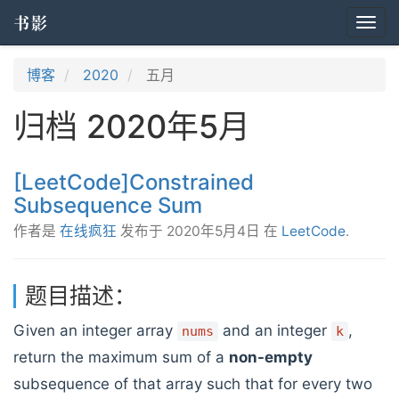
书影
Togg
navi
博客
2020
五月
归档 2020年5月
[LeetCode]Constrained
Subsequence Sum
作者是
在线疯狂
发布于
2020年5月4日
在
LeetCode
.
题目描述：
Given an integer array
and an integer
,
nums
k
return the maximum sum of a
non-empty
subsequence of that array such that for every two