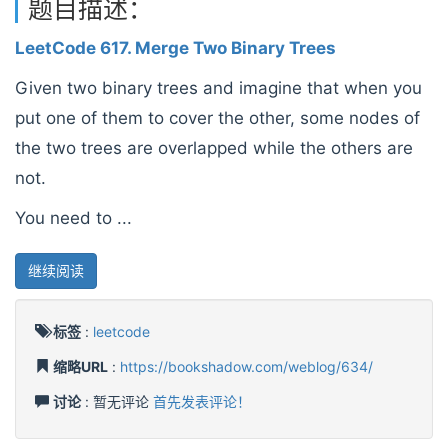
题目描述：
LeetCode 617. Merge Two Binary Trees
Given two binary trees and imagine that when you
put one of them to cover the other, some nodes of
the two trees are overlapped while the others are
not.
You need to ...
继续阅读
标签
:
leetcode
缩略URL
:
https://bookshadow.com/weblog/634/
讨论
: 暂无评论
首先发表评论！