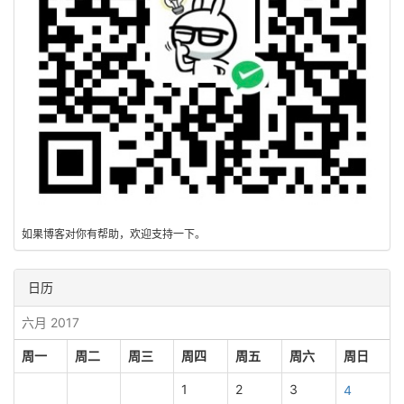
如果博客对你有帮助，欢迎支持一下。
日历
六月 2017
周一
周二
周三
周四
周五
周六
周日
1
2
3
4