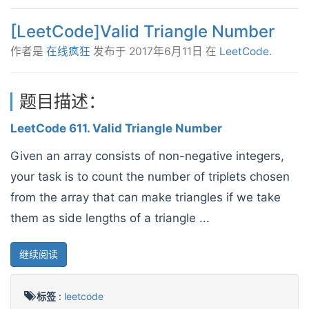
[LeetCode]Valid Triangle Number
作者是
在线疯狂
发布于
2017年6月11日
在
LeetCode
.
题目描述：
LeetCode 611. Valid Triangle Number
Given an array consists of non-negative integers,
your task is to count the number of triplets chosen
from the array that can make triangles if we take
them as side lengths of a triangle ...
继续阅读
标签
:
leetcode