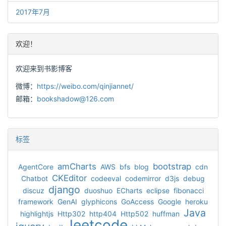
2017年7月
欢迎！
欢迎来到书影博客
微博：
https://weibo.com/qinjiannet/
邮箱：
bookshadow@126.com
标签
amCharts
bootstrap
AgentCore
AWS
bfs
blog
cdn
CKEditor
Chatbot
codeeval
codemirror
d3js
debug
django
discuz
duoshuo
ECharts
eclipse
fibonacci
framework
GenAI
glyphicons
GoAccess
Google
heroku
Java
highlightjs
Http302
http404
Http502
huffman
leetcode