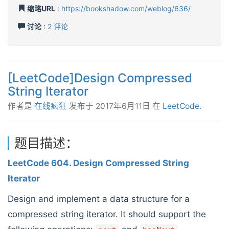
缩略URL
:
https://bookshadow.com/weblog/636/
讨论
:
2 评论
[LeetCode]Design Compressed
String Iterator
作者是
在线疯狂
发布于
2017年6月11日
在
LeetCode
.
题目描述：
LeetCode 604. Design Compressed String
Iterator
Design and implement a data structure for a
compressed string iterator. It should support the