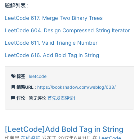
题解列表：
LeetCode 617. Merge Two Binary Trees
LeetCode 604. Design Compressed String Iterator
LeetCode 611. Valid Triangle Number
LeetCode 616. Add Bold Tag in String
标签
:
leetcode
缩略URL
:
https://bookshadow.com/weblog/638/
讨论
: 暂无评论
首先发表评论！
[LeetCode]Add Bold Tag in String
作者是
在线疯狂
发布于
2017年6月11日
在
LeetCode
.