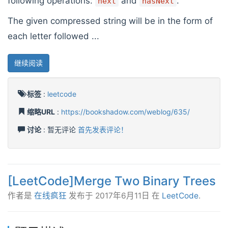
following operations:
and
.
next
hasNext
The given compressed string will be in the form of
each letter followed ...
继续阅读
标签
:
leetcode
缩略URL
:
https://bookshadow.com/weblog/635/
讨论
: 暂无评论
首先发表评论！
[LeetCode]Merge Two Binary Trees
作者是
在线疯狂
发布于
2017年6月11日
在
LeetCode
.