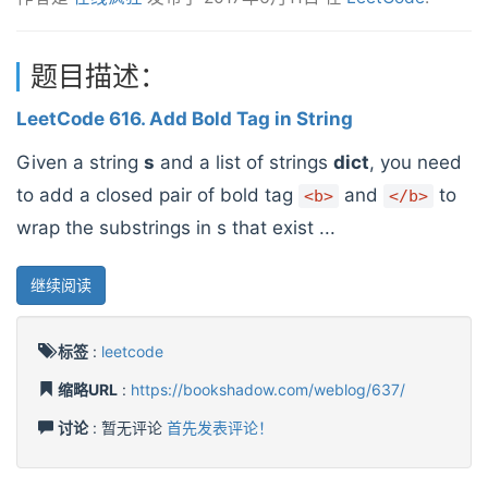
题目描述：
LeetCode 616. Add Bold Tag in String
Given a string
s
and a list of strings
dict
, you need
to add a closed pair of bold tag
and
to
<b>
</b>
wrap the substrings in s that exist ...
继续阅读
标签
:
leetcode
缩略URL
:
https://bookshadow.com/weblog/637/
讨论
: 暂无评论
首先发表评论！