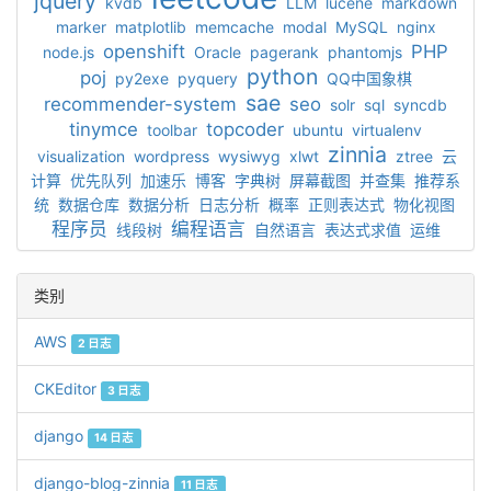
jquery
kvdb
LLM
lucene
markdown
marker
matplotlib
memcache
modal
MySQL
nginx
openshift
PHP
node.js
Oracle
pagerank
phantomjs
python
poj
py2exe
pyquery
QQ中国象棋
sae
recommender-system
seo
solr
sql
syncdb
tinymce
topcoder
toolbar
ubuntu
virtualenv
zinnia
visualization
wordpress
wysiwyg
xlwt
ztree
云
计算
优先队列
加速乐
博客
字典树
屏幕截图
并查集
推荐系
统
数据仓库
数据分析
日志分析
概率
正则表达式
物化视图
程序员
编程语言
线段树
自然语言
表达式求值
运维
类别
AWS
2 日志
CKEditor
3 日志
django
14 日志
django-blog-zinnia
11 日志