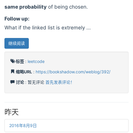
same probability
of being chosen.
Follow up:
What if the linked list is extremely ...
继续阅读
标签
:
leetcode
缩略URL
:
https://bookshadow.com/weblog/392/
讨论
: 暂无评论
首先发表评论！
昨天
2016年8月9日