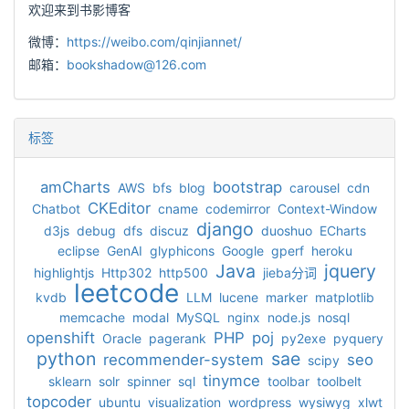
欢迎来到书影博客
微博：
https://weibo.com/qinjiannet/
邮箱：
bookshadow@126.com
标签
amCharts
bootstrap
AWS
bfs
blog
carousel
cdn
CKEditor
Chatbot
cname
codemirror
Context-Window
django
d3js
debug
dfs
discuz
duoshuo
ECharts
eclipse
GenAI
glyphicons
Google
gperf
heroku
Java
jquery
highlightjs
Http302
http500
jieba分词
leetcode
kvdb
LLM
lucene
marker
matplotlib
memcache
modal
MySQL
nginx
node.js
nosql
openshift
PHP
poj
Oracle
pagerank
py2exe
pyquery
python
sae
recommender-system
seo
scipy
tinymce
sklearn
solr
spinner
sql
toolbar
toolbelt
topcoder
ubuntu
visualization
wordpress
wysiwyg
xlwt