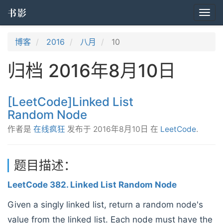
书影
Togg
navi
博客
2016
八月
10
归档 2016年8月10日
[LeetCode]Linked List
Random Node
作者是
在线疯狂
发布于
2016年8月10日
在
LeetCode
.
题目描述：
LeetCode 382. Linked List Random Node
Given a singly linked list, return a random node's
value from the linked list. Each node must have the