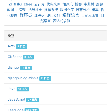
zinnia
ztree
云计算
优先队列
加速乐
博客
字典树
屏幕
截图
并查集
括号补全
推荐系统
数据仓库
日志分析
概率
物
程序员
编程语言
化视图
线段树
终止支持
自定义表情
自
然语言
表达式求值
类别
AWS
2 日志
CKEditor
3 日志
django
14 日志
django-blog-zinnia
11 日志
Java
18 日志
JavaScript
27 日志
LeetCode
673 日志