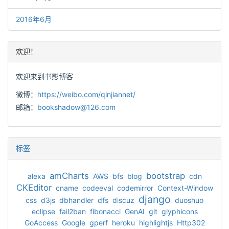
2016年6月
欢迎！
欢迎来到书影博客
微博：
https://weibo.com/qinjiannet/
邮箱：
bookshadow@126.com
标签
amCharts
bootstrap
alexa
AWS
bfs
blog
cdn
CKEditor
cname
codeeval
codemirror
Context-Window
django
css
d3js
dbhandler
dfs
discuz
duoshuo
eclipse
fail2ban
fibonacci
GenAI
git
glyphicons
GoAccess
Google
gperf
heroku
highlightjs
Http302