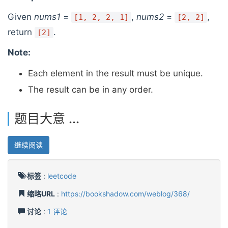
Given
nums1
=
,
nums2
=
,
[1, 2, 2, 1]
[2, 2]
return
.
[2]
Note:
Each element in the result must be unique.
The result can be in any order.
题目大意 ...
继续阅读
标签
:
leetcode
缩略URL
:
https://bookshadow.com/weblog/368/
讨论
:
1 评论