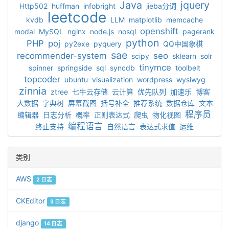
Java
jquery
Http502
huffman
infobright
jieba分词
leetcode
kvdb
LLM
matplotlib
memcache
openshift
modal
MySQL
nginx
node.js
nosql
pagerank
python
PHP
poj
py2exe
pyquery
QQ中国象棋
sae
recommender-system
seo
scipy
sklearn
solr
tinymce
spinner
springside
sql
syncdb
toolbelt
topcoder
ubuntu
visualization
wordpress
wysiwyg
zinnia
ztree
七牛云存储
云计算
优先队列
加速乐
博客
大数据
字典树
屏幕截图
括号补全
推荐系统
数据仓库
文本
程序员
编辑器
日志分析
概率
正则表达式
爬虫
物化视图
编程语言
终止支持
自然语言
表达式求值
运维
类别
AWS
2 日志
CKEditor
3 日志
django
14 日志