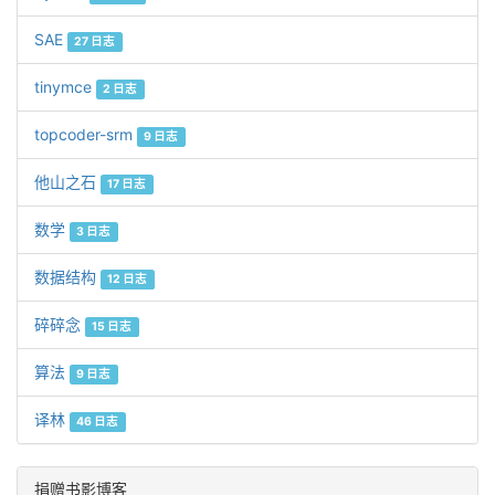
SAE
27 日志
tinymce
2 日志
topcoder-srm
9 日志
他山之石
17 日志
数学
3 日志
数据结构
12 日志
碎碎念
15 日志
算法
9 日志
译林
46 日志
捐赠书影博客