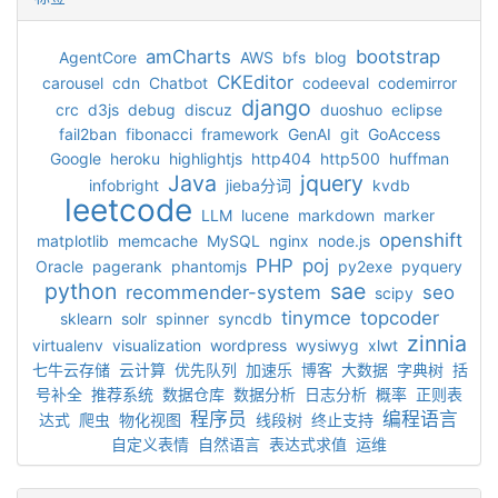
amCharts
bootstrap
AgentCore
AWS
bfs
blog
CKEditor
carousel
cdn
Chatbot
codeeval
codemirror
django
crc
d3js
debug
discuz
duoshuo
eclipse
fail2ban
fibonacci
framework
GenAI
git
GoAccess
Google
heroku
highlightjs
http404
http500
huffman
Java
jquery
infobright
jieba分词
kvdb
leetcode
LLM
lucene
markdown
marker
openshift
matplotlib
memcache
MySQL
nginx
node.js
PHP
poj
Oracle
pagerank
phantomjs
py2exe
pyquery
python
sae
recommender-system
seo
scipy
tinymce
topcoder
sklearn
solr
spinner
syncdb
zinnia
virtualenv
visualization
wordpress
wysiwyg
xlwt
七牛云存储
云计算
优先队列
加速乐
博客
大数据
字典树
括
号补全
推荐系统
数据仓库
数据分析
日志分析
概率
正则表
程序员
编程语言
达式
爬虫
物化视图
线段树
终止支持
自定义表情
自然语言
表达式求值
运维