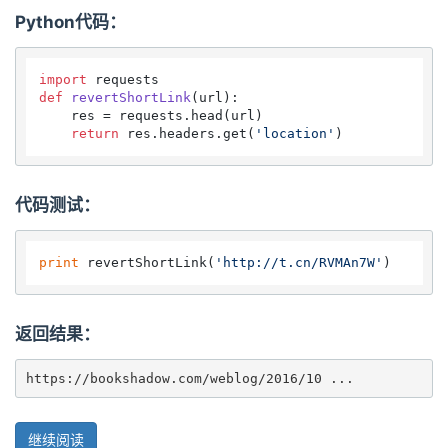
Python代码：
import
def
revertShortLink
(
url
):

    res = requests.head(url)

return
 res.headers.get(
'location'
代码测试：
print
 revertShortLink(
'http://t.cn/RVMAn7W'
返回结果：
https://bookshadow.com/weblog/2016/10 ...
继续阅读