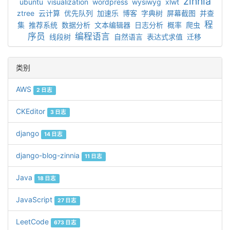
zinnia
ubuntu
visualization
wordpress
wysiwyg
xlwt
ztree
云计算
优先队列
加速乐
博客
字典树
屏幕截图
并查
程
集
推荐系统
数据分析
文本编辑器
日志分析
概率
爬虫
序员
编程语言
线段树
自然语言
表达式求值
迁移
类别
AWS
2 日志
CKEditor
3 日志
django
14 日志
django-blog-zinnia
11 日志
Java
18 日志
JavaScript
27 日志
LeetCode
673 日志