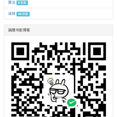
算法
9 日志
译林
46 日志
捐赠书影博客