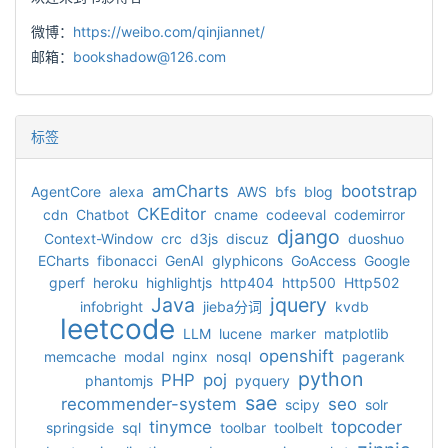
微博：
https://weibo.com/qinjiannet/
邮箱：
bookshadow@126.com
标签
amCharts
bootstrap
AgentCore
alexa
AWS
bfs
blog
CKEditor
cdn
Chatbot
cname
codeeval
codemirror
django
Context-Window
crc
d3js
discuz
duoshuo
ECharts
fibonacci
GenAI
glyphicons
GoAccess
Google
gperf
heroku
highlightjs
http404
http500
Http502
Java
jquery
infobright
jieba分词
kvdb
leetcode
LLM
lucene
marker
matplotlib
openshift
memcache
modal
nginx
nosql
pagerank
python
PHP
poj
phantomjs
pyquery
sae
recommender-system
seo
scipy
solr
tinymce
topcoder
springside
sql
toolbar
toolbelt