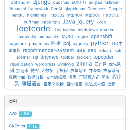
django
dbhandler
duoshuo
ECharts
eclipse
fail2ban
fibonacci
framework
GenAI
glyphicons
GoAccess
Google
heroku
highlightjs
Http302
http404
http500
Http502
Java
jquery
huffman
infobright
kvdb
leetcode
LLM
lucene
markdown
marker
openshift
matplotlib
memcache
MySQL
nginx
python
PHP
poj
pagerank
phantomjs
pyquery
QQ中
sae
recommender-system
seo
国象棋
sklearn
solr
tinymce
topcoder
spinner
sql
toolbar
toolbelt
zinnia
visualization
wordpress
wysiwyg
云计算
优先队
列
加速乐
博客
大数据
字典树
屏幕截图
并查集
推荐系统
程序
数据仓库
数据分析
文本编辑器
概率
正则表达式
爬虫
员
编程语言
自定义表情
自然语言
表达式求值
迁移
类别
AWS
2 日志
CKEditor
3 日志