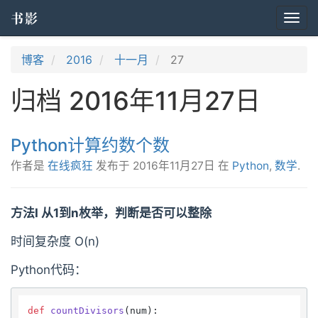
书影
Togg
navi
博客
2016
十一月
27
归档 2016年11月27日
Python计算约数个数
作者是
在线疯狂
发布于
2016年11月27日
在
Python
,
数学
.
方法I 从1到n枚举，判断是否可以整除
时间复杂度 O(n)
Python代码：
def
countDivisors
(
num
):
