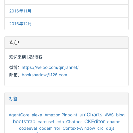
2016年11月
2016年12月
欢迎！
欢迎来到书影博客
微博：
https://weibo.com/qinjiannet/
邮箱：
bookshadow@126.com
标签
amCharts
AgentCore
alexa
Amazon Pinpoint
AWS
blog
bootstrap
CKEditor
carousel
cdn
Chatbot
cname
codeeval
codemirror
Context-Window
crc
d3js