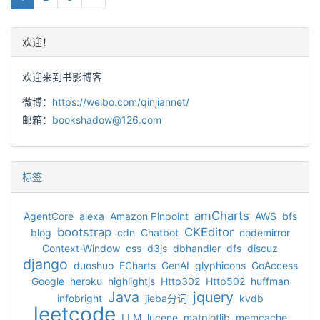
欢迎！
欢迎来到书影博客
微博：
https://weibo.com/qinjiannet/
邮箱：
bookshadow@126.com
标签
amCharts
AgentCore
alexa
Amazon Pinpoint
AWS
bfs
bootstrap
CKEditor
blog
cdn
Chatbot
codemirror
Context-Window
css
d3js
dbhandler
dfs
discuz
django
duoshuo
ECharts
GenAI
glyphicons
GoAccess
Google
heroku
highlightjs
Http302
Http502
huffman
Java
jquery
infobright
jieba分词
kvdb
leetcode
LLM
lucene
matplotlib
memcache