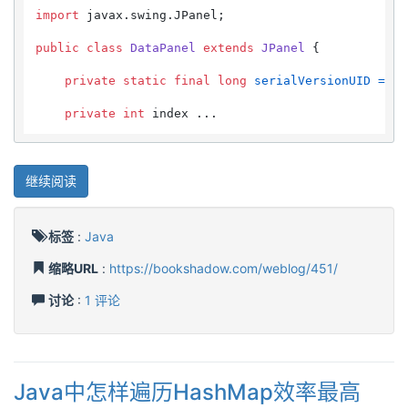
import
 javax.swing.JPanel;

public
class
DataPanel
extends
JPanel
 {

private
static
final
long
serialVersionUID
=
 -
9
private
int
 index ...
继续阅读
标签
:
Java
缩略URL
:
https://bookshadow.com/weblog/451/
讨论
:
1 评论
Java中怎样遍历HashMap效率最高