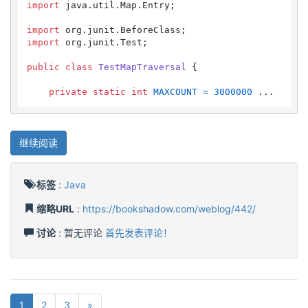
import
 java.util.Map.Entry;

import
import
 org.junit.Test;

public
class
TestMapTraversal
 {

private
static
int
MAXCOUNT
=
3000000
 ...
继续阅读
标签
:
Java
缩略URL
:
https://bookshadow.com/weblog/442/
讨论
: 暂无评论
首先发表评论！
1
2
3
»