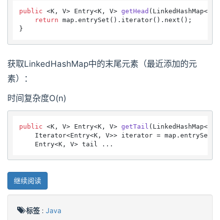
public
 <K, V> Entry<K, V> 
getHead
(LinkedHashMap<K, 
return
 map.entrySet().iterator().next();

获取LinkedHashMap中的末尾元素（最近添加的元
素）：
时间复杂度O(n)
public
 <K, V> Entry<K, V> 
getTail
(LinkedHashMap<K, 
    Iterator<Entry<K, V>> iterator = map.entrySet().
    Entry<K, V> tail ...
继续阅读
标签
:
Java