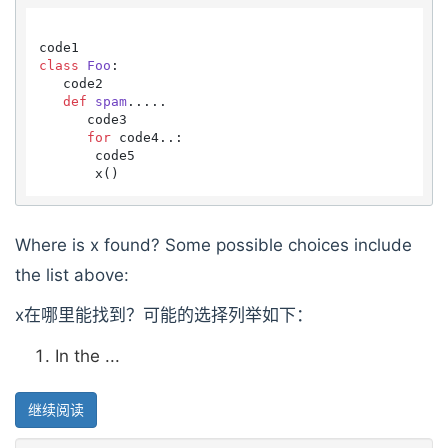
class
Foo
:

   code2

def
spam
.....

      code3

for
 code4..:

       code5

Where is x found? Some possible choices include
the list above:
x在哪里能找到？可能的选择列举如下：
In the ...
继续阅读