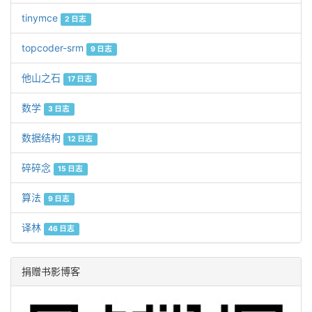
tinymce
2 日志
topcoder-srm
9 日志
他山之石
17 日志
数学
3 日志
数据结构
12 日志
碎碎念
15 日志
算法
9 日志
译林
46 日志
捐赠书影博客