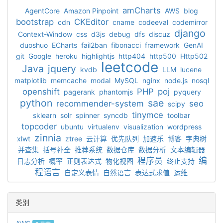
amCharts
AgentCore
Amazon Pinpoint
AWS
blog
bootstrap
CKEditor
cdn
cname
codeeval
codemirror
django
Context-Window
css
d3js
debug
dfs
discuz
duoshuo
ECharts
fail2ban
fibonacci
framework
GenAI
git
Google
heroku
highlightjs
http404
http500
Http502
leetcode
Java
jquery
kvdb
LLM
lucene
matplotlib
memcache
modal
MySQL
nginx
node.js
nosql
openshift
PHP
poj
pagerank
phantomjs
pyquery
python
sae
recommender-system
seo
scipy
tinymce
sklearn
solr
spinner
syncdb
toolbar
topcoder
ubuntu
virtualenv
visualization
wordpress
zinnia
xlwt
ztree
云计算
优先队列
加速乐
博客
字典树
并查集
括号补全
推荐系统
数据仓库
数据分析
文本编辑器
程序员
编
日志分析
概率
正则表达式
物化视图
终止支持
程语言
自定义表情
自然语言
表达式求值
运维
类别