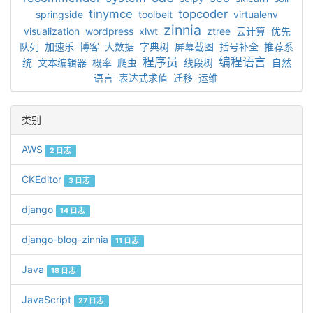
tinymce
topcoder
springside
toolbelt
virtualenv
zinnia
visualization
wordpress
xlwt
ztree
云计算
优先
队列
加速乐
博客
大数据
字典树
屏幕截图
括号补全
推荐系
程序员
编程语言
统
文本编辑器
概率
爬虫
线段树
自然
语言
表达式求值
迁移
运维
类别
AWS
2 日志
CKEditor
3 日志
django
14 日志
django-blog-zinnia
11 日志
Java
18 日志
JavaScript
27 日志