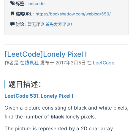
标签
:
leetcode
缩略URL
:
https://bookshadow.com/weblog/559/
讨论
: 暂无评论
首先发表评论！
[LeetCode]Lonely Pixel I
作者是
在线疯狂
发布于
2017年3月5日
在
LeetCode
.
题目描述：
LeetCode 531. Lonely Pixel I
Given a picture consisting of black and white pixels,
find the number of
black
lonely pixels.
The picture is represented by a 2D char array