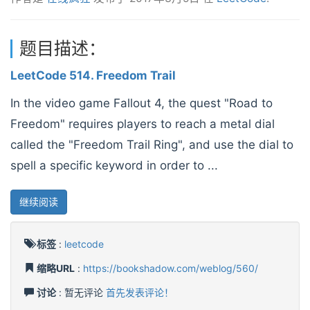
题目描述：
LeetCode 514. Freedom Trail
In the video game Fallout 4, the quest "Road to
Freedom" requires players to reach a metal dial
called the "Freedom Trail Ring", and use the dial to
spell a specific keyword in order to ...
继续阅读
标签
:
leetcode
缩略URL
:
https://bookshadow.com/weblog/560/
讨论
: 暂无评论
首先发表评论！