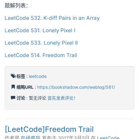
题解列表：
LeetCode 532. K-diff Pairs in an Array
LeetCode 531. Lonely Pixel I
LeetCode 533. Lonely Pixel II
LeetCode 514. Freedom Trail
标签
:
leetcode
缩略URL
:
https://bookshadow.com/weblog/561/
讨论
: 暂无评论
首先发表评论！
[LeetCode]Freedom Trail
作者是
在线疯狂
发布于
2017年3月5日
在
LeetCode
.