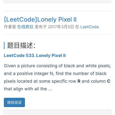
[LeetCode]Lonely Pixel II
作者是
在线疯狂
发布于
2017年3月5日
在
LeetCode
.
题目描述：
LeetCode 533. Lonely Pixel II
Given a picture consisting of black and white pixels,
and a positive integer N, find the number of black
pixels located at some specific row
R
and column
C
that align with all the ...
继续阅读