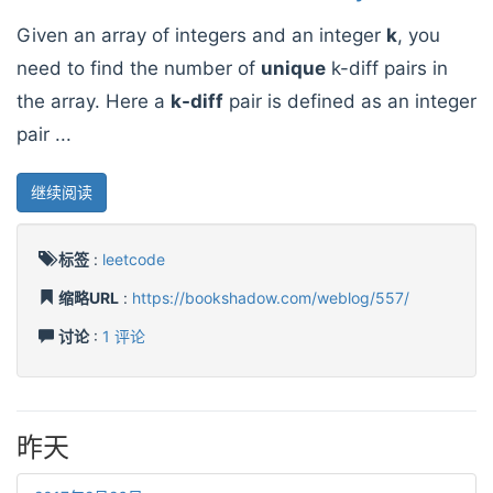
Given an array of integers and an integer
k
, you
need to find the number of
unique
k-diff pairs in
the array. Here a
k-diff
pair is defined as an integer
pair ...
继续阅读
标签
:
leetcode
缩略URL
:
https://bookshadow.com/weblog/557/
讨论
:
1 评论
昨天