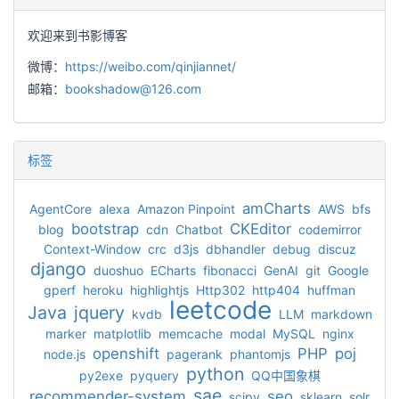
欢迎来到书影博客
微博：
https://weibo.com/qinjiannet/
邮箱：
bookshadow@126.com
标签
amCharts
AgentCore
alexa
Amazon Pinpoint
AWS
bfs
bootstrap
CKEditor
blog
cdn
Chatbot
codemirror
Context-Window
crc
d3js
dbhandler
debug
discuz
django
duoshuo
ECharts
fibonacci
GenAI
git
Google
gperf
heroku
highlightjs
Http302
http404
huffman
leetcode
Java
jquery
kvdb
LLM
markdown
marker
matplotlib
memcache
modal
MySQL
nginx
openshift
PHP
poj
node.js
pagerank
phantomjs
python
py2exe
pyquery
QQ中国象棋
sae
recommender-system
seo
scipy
sklearn
solr