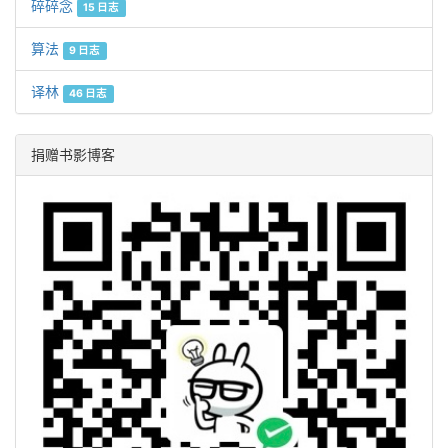
碎碎念
15 日志
算法
9 日志
译林
46 日志
捐赠书影博客