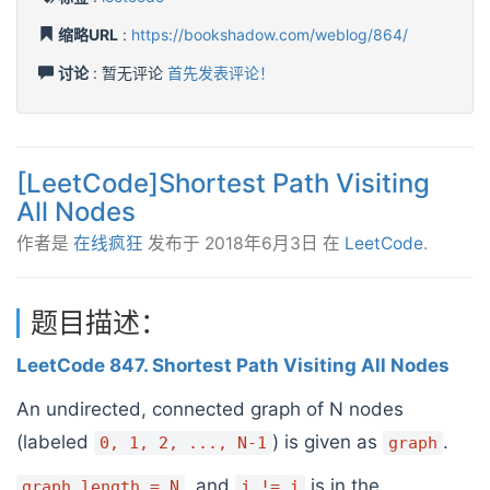
缩略URL
:
https://bookshadow.com/weblog/864/
讨论
: 暂无评论
首先发表评论！
[LeetCode]Shortest Path Visiting
All Nodes
作者是
在线疯狂
发布于
2018年6月3日
在
LeetCode
.
题目描述：
LeetCode 847. Shortest Path Visiting All Nodes
An undirected, connected graph of N nodes
(labeled
) is given as
.
0, 1, 2, ..., N-1
graph
, and
is in the
graph.length = N
j != i