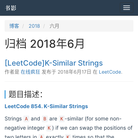
书影
Togg
navi
博客
2018
六月
归档 2018年6月
[LeetCode]K-Similar Strings
作者是
在线疯狂
发布于
2018年6月17日
在
LeetCode
.
题目描述：
LeetCode 854. K-Similar Strings
Strings
and
are
-similar (for some non-
A
B
K
negative integer
) if we can swap the positions of
K
two letters in
exactly
times so that the
A
K