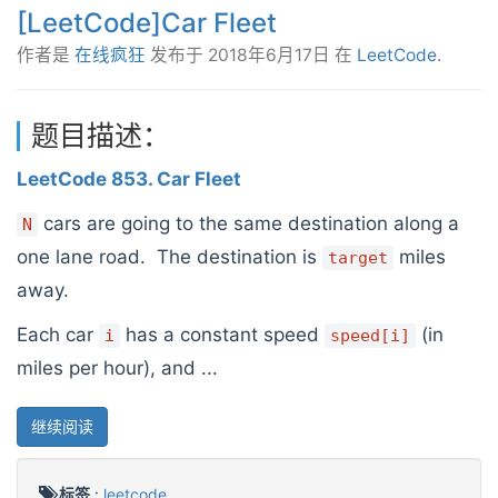
[LeetCode]Car Fleet
作者是
在线疯狂
发布于
2018年6月17日
在
LeetCode
.
题目描述：
LeetCode 853. Car Fleet
cars are going to the same destination along a
N
one lane road. The destination is
miles
target
away.
Each car
has a constant speed
(in
i
speed[i]
miles per hour), and ...
继续阅读
标签
:
leetcode