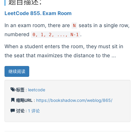
题目描述：
LeetCode 855. Exam Room
In an exam room, there are
seats in a single row,
N
numbered
.
0, 1, 2, ..., N-1
When a student enters the room, they must sit in
the seat that maximizes the distance to the ...
继续阅读
标签
:
leetcode
缩略URL
:
https://bookshadow.com/weblog/865/
讨论
:
1 评论