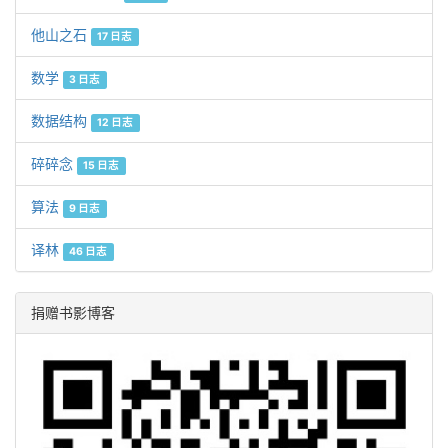
他山之石
17 日志
数学
3 日志
数据结构
12 日志
碎碎念
15 日志
算法
9 日志
译林
46 日志
捐赠书影博客