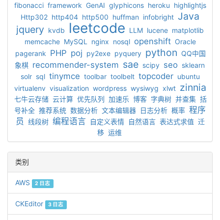
fibonacci
framework
GenAI
glyphicons
heroku
highlightjs
Java
Http302
http404
http500
huffman
infobright
leetcode
jquery
kvdb
LLM
lucene
matplotlib
openshift
memcache
MySQL
nginx
nosql
Oracle
python
PHP
poj
pagerank
py2exe
pyquery
QQ中国
sae
recommender-system
seo
象棋
scipy
sklearn
tinymce
topcoder
solr
sql
toolbar
toolbelt
ubuntu
zinnia
virtualenv
visualization
wordpress
wysiwyg
xlwt
七牛云存储
云计算
优先队列
加速乐
博客
字典树
并查集
括
程序
号补全
推荐系统
数据分析
文本编辑器
日志分析
概率
员
编程语言
线段树
自定义表情
自然语言
表达式求值
迁
移
运维
类别
AWS
2 日志
CKEditor
3 日志