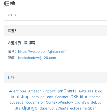
归档
2018
欢迎！
欢迎来到书影博客
微博：
https://weibo.com/qinjiannet/
邮箱：
bookshadow@126.com
标签
amCharts
AgentCore
Amazon Pinpoint
AWS
bfs
blog
bootstrap
CKEditor
carousel
cdn
Chatbot
cname
codeeval
codemirror
Context-Window
crc
d3js
debug
django
dfs
duoshuo
ECharts
eclipse
fail2ban