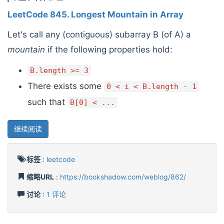
LeetCode 845. Longest Mountain in Array
Let's call any (contiguous) subarray B (of A) a
mountain
if the following properties hold:
B.length >= 3
There exists some
0 < i < B.length - 1
such that
B[0] < ...
继续阅读
标签
:
leetcode
缩略URL
:
https://bookshadow.com/weblog/862/
讨论
:
1 评论