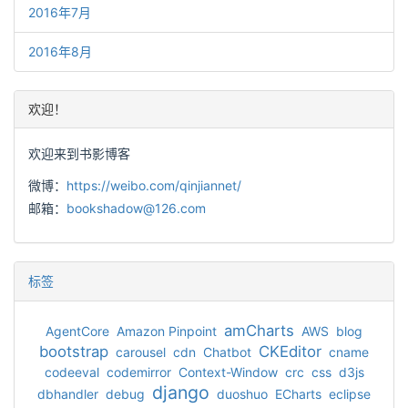
2016年7月
2016年8月
欢迎！
欢迎来到书影博客
微博：
https://weibo.com/qinjiannet/
邮箱：
bookshadow@126.com
标签
amCharts
AgentCore
Amazon Pinpoint
AWS
blog
bootstrap
CKEditor
carousel
cdn
Chatbot
cname
codeeval
codemirror
Context-Window
crc
css
d3js
django
dbhandler
debug
duoshuo
ECharts
eclipse