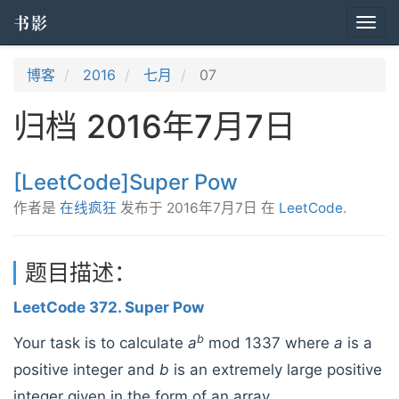
书影
Togg
navi
博客
2016
七月
07
归档 2016年7月7日
[LeetCode]Super Pow
作者是
在线疯狂
发布于
2016年7月7日
在
LeetCode
.
题目描述：
LeetCode 372. Super Pow
b
Your task is to calculate
a
mod 1337 where
a
is a
positive integer and
b
is an extremely large positive
integer given in the form of an array.