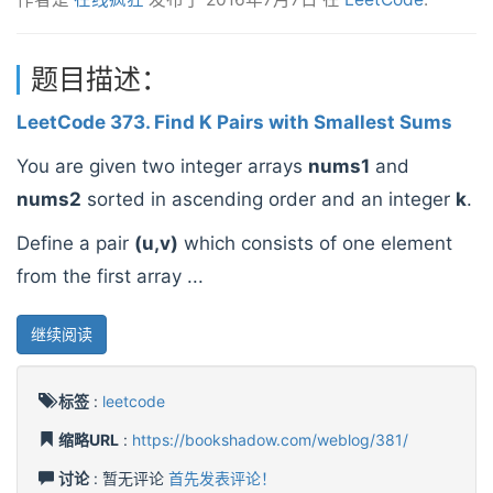
题目描述：
LeetCode 373. Find K Pairs with Smallest Sums
You are given two integer arrays
nums1
and
nums2
sorted in ascending order and an integer
k
.
Define a pair
(u,v)
which consists of one element
from the first array ...
继续阅读
标签
:
leetcode
缩略URL
:
https://bookshadow.com/weblog/381/
讨论
: 暂无评论
首先发表评论！