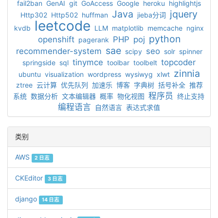
fail2ban
GenAI
git
GoAccess
Google
heroku
highlightjs
Java
jquery
Http302
Http502
huffman
jieba分词
leetcode
kvdb
LLM
matplotlib
memcache
nginx
python
openshift
PHP
poj
pagerank
sae
recommender-system
seo
scipy
solr
spinner
tinymce
topcoder
springside
sql
toolbar
toolbelt
zinnia
ubuntu
visualization
wordpress
wysiwyg
xlwt
ztree
云计算
优先队列
加速乐
博客
字典树
括号补全
推荐
程序员
系统
数据分析
文本编辑器
概率
物化视图
终止支持
编程语言
自然语言
表达式求值
类别
AWS
2 日志
CKEditor
3 日志
django
14 日志