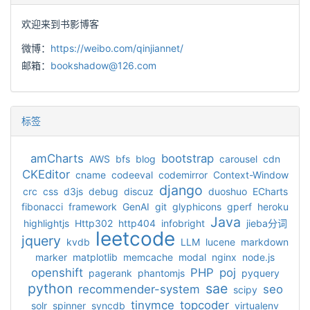
欢迎来到书影博客
微博：
https://weibo.com/qinjiannet/
邮箱：
bookshadow@126.com
标签
amCharts
bootstrap
AWS
bfs
blog
carousel
cdn
CKEditor
cname
codeeval
codemirror
Context-Window
django
crc
css
d3js
debug
discuz
duoshuo
ECharts
fibonacci
framework
GenAI
git
glyphicons
gperf
heroku
Java
highlightjs
Http302
http404
infobright
jieba分词
leetcode
jquery
kvdb
LLM
lucene
markdown
marker
matplotlib
memcache
modal
nginx
node.js
openshift
PHP
poj
pagerank
phantomjs
pyquery
python
sae
recommender-system
seo
scipy
tinymce
topcoder
solr
spinner
syncdb
virtualenv