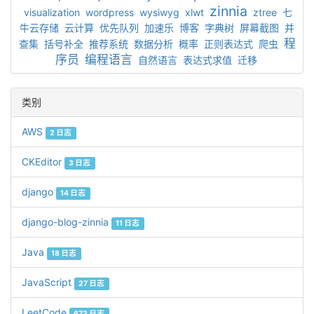
zinnia
visualization
wordpress
wysiwyg
xlwt
ztree
七
牛云存储
云计算
优先队列
加速乐
博客
字典树
屏幕截图
并
程
查集
括号补全
推荐系统
数据分析
概率
正则表达式
爬虫
序员
编程语言
自然语言
表达式求值
迁移
类别
AWS
2 日志
CKEditor
3 日志
django
14 日志
django-blog-zinnia
11 日志
Java
18 日志
JavaScript
27 日志
LeetCode
673 日志