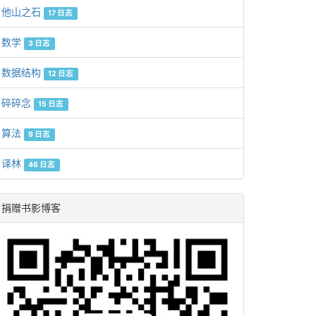
他山之石
17 日志
数学
3 日志
数据结构
12 日志
碎碎念
15 日志
算法
9 日志
译林
46 日志
捐赠书影博客