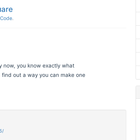
uare
tCode
.
By now, you know exactly what
se find out a way you can make one
5/