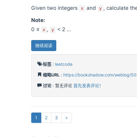
Given two integers
and
, calculate t
x
y
Note:
0 ≤
,
< 2 ...
x
y
继续阅读
标签
:
leetcode
缩略URL
:
https://bookshadow.com/weblog/50
讨论
: 暂无评论
首先发表评论！
1
2
3
»