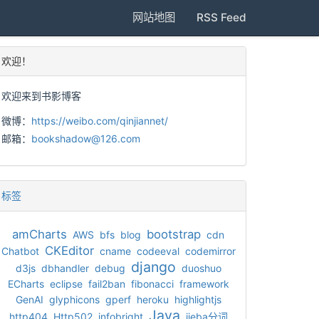
网站地图
RSS Feed
欢迎！
欢迎来到书影博客
微博：
https://weibo.com/qinjiannet/
邮箱：
bookshadow@126.com
标签
amCharts
bootstrap
AWS
bfs
blog
cdn
CKEditor
Chatbot
cname
codeeval
codemirror
django
d3js
dbhandler
debug
duoshuo
ECharts
eclipse
fail2ban
fibonacci
framework
GenAI
glyphicons
gperf
heroku
highlightjs
Java
http404
Http502
infobright
jieba分词