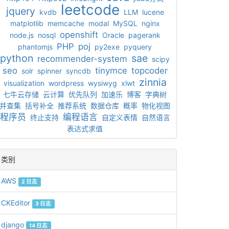
leetcode
jquery
kvdb
LLM
lucene
matplotlib
memcache
modal
MySQL
nginx
openshift
node.js
nosql
Oracle
pagerank
PHP
poj
phantomjs
py2exe
pyquery
python
sae
recommender-system
scipy
seo
tinymce
topcoder
solr
spinner
syncdb
zinnia
visualization
wordpress
wysiwyg
xlwt
七牛云存储
云计算
优先队列
加速乐
博客
字典树
并查集
括号补全
推荐系统
数据仓库
概率
物化视图
程序员
编程语言
终止支持
自定义表情
自然语言
表达式求值
类别
AWS
2 日志
CKEditor
3 日志
django
14 日志