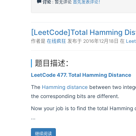
讨论
: 暂无评论
首先发表评论！
[LeetCode]Total Hamming Dis
作者是
在线疯狂
发布于
2016年12月18日
在
Lee
题目描述：
LeetCode 477. Total Hamming Distance
The
Hamming distance
between two integer
the corresponding bits are different.
Now your job is to find the total Hamming 
...
继续阅读