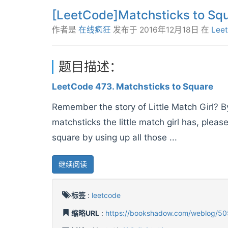
[LeetCode]Matchsticks to Sq
作者是
在线疯狂
发布于
2016年12月18日
在
Lee
题目描述：
LeetCode 473. Matchsticks to Square
Remember the story of Little Match Girl? 
matchsticks the little match girl has, plea
square by using up all those ...
继续阅读
标签
:
leetcode
缩略URL
:
https://bookshadow.com/weblog/50