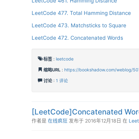
LeetCode 461. Hamming Distance
LeetCode 477. Total Hamming Distance
LeetCode 473. Matchsticks to Square
LeetCode 472. Concatenated Words
标签
:
leetcode
缩略URL
:
https://bookshadow.com/weblog/50
讨论
:
1 评论
[LeetCode]Concatenated Wor
作者是
在线疯狂
发布于
2016年12月18日
在
Lee