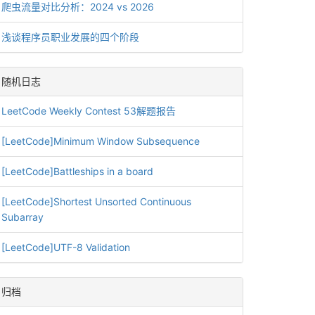
爬虫流量对比分析：2024 vs 2026
浅谈程序员职业发展的四个阶段
随机日志
LeetCode Weekly Contest 53解题报告
[LeetCode]Minimum Window Subsequence
[LeetCode]Battleships in a board
[LeetCode]Shortest Unsorted Continuous
Subarray
[LeetCode]UTF-8 Validation
归档