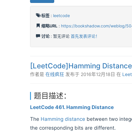
标签
:
leetcode
缩略URL
:
https://bookshadow.com/weblog/50
讨论
: 暂无评论
首先发表评论！
[LeetCode]Hamming Distance
作者是
在线疯狂
发布于
2016年12月18日
在
Lee
题目描述：
LeetCode 461. Hamming Distance
The
Hamming distance
between two integer
the corresponding bits are different.