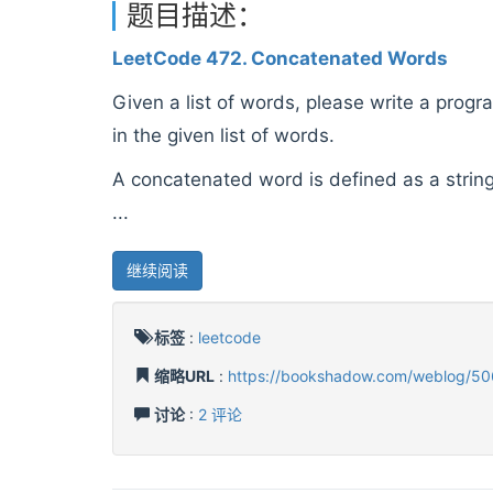
题目描述：
LeetCode 472. Concatenated Words
Given a list of words, please write a prog
in the given list of words.
A concatenated word is defined as a string 
...
继续阅读
标签
:
leetcode
缩略URL
:
https://bookshadow.com/weblog/50
讨论
:
2 评论