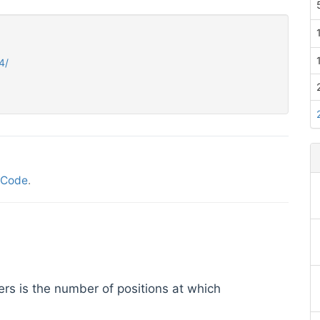
4/
tCode
.
s is the number of positions at which