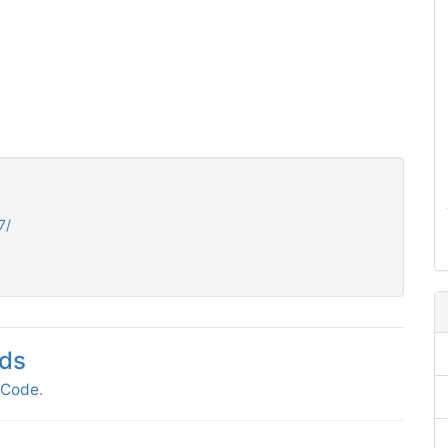
7/
ds
tCode
.