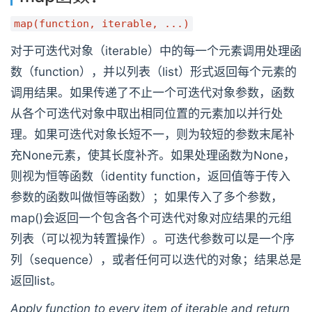
map(function, iterable, ...)
对于可迭代对象（iterable）中的每一个元素调用处理函
数（function），并以列表（list）形式返回每个元素的
调用结果。如果传递了不止一个可迭代对象参数，函数
从各个可迭代对象中取出相同位置的元素加以并行处
理。如果可迭代对象长短不一，则为较短的参数末尾补
充None元素，使其长度补齐。如果处理函数为None，
则视为恒等函数（identity function，返回值等于传入
参数的函数叫做恒等函数）；如果传入了多个参数，
map()会返回一个包含各个可迭代对象对应结果的元组
列表（可以视为转置操作）。可迭代参数可以是一个序
列（sequence），或者任何可以迭代的对象；结果总是
返回list。
Apply function to every item of iterable and return