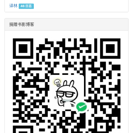
译林
46 日志
捐赠书影博客