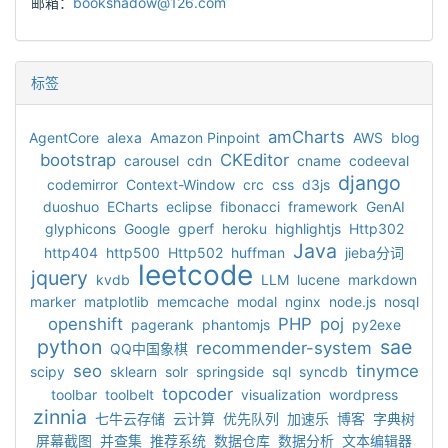
邮箱：
bookshadow@126.com
标签
amCharts
AgentCore
alexa
Amazon Pinpoint
AWS
blog
bootstrap
CKEditor
carousel
cdn
cname
codeeval
django
codemirror
Context-Window
crc
css
d3js
duoshuo
ECharts
eclipse
fibonacci
framework
GenAI
glyphicons
Google
gperf
heroku
highlightjs
Http302
Java
http404
http500
Http502
huffman
jieba分词
leetcode
jquery
kvdb
LLM
lucene
markdown
marker
matplotlib
memcache
modal
nginx
node.js
nosql
openshift
PHP
poj
pagerank
phantomjs
py2exe
python
sae
recommender-system
QQ中国象棋
seo
tinymce
scipy
sklearn
solr
springside
sql
syncdb
topcoder
toolbar
toolbelt
visualization
wordpress
zinnia
七牛云存储
云计算
优先队列
加速乐
博客
字典树
屏幕截图
并查集
推荐系统
数据仓库
数据分析
文本编辑器