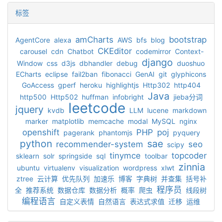
标签
amCharts
bootstrap
AgentCore
alexa
AWS
bfs
blog
CKEditor
carousel
cdn
Chatbot
codemirror
Context-
django
Window
css
d3js
dbhandler
debug
duoshuo
ECharts
eclipse
fail2ban
fibonacci
GenAI
git
glyphicons
GoAccess
gperf
heroku
highlightjs
Http302
http404
Java
http500
Http502
huffman
infobright
jieba分词
leetcode
jquery
kvdb
LLM
lucene
markdown
marker
matplotlib
memcache
modal
MySQL
nginx
openshift
PHP
poj
pagerank
phantomjs
pyquery
python
sae
recommender-system
seo
scipy
tinymce
topcoder
sklearn
solr
springside
sql
toolbar
zinnia
ubuntu
virtualenv
visualization
wordpress
xlwt
ztree
云计算
优先队列
加速乐
博客
字典树
并查集
括号补
程序员
全
推荐系统
数据仓库
数据分析
概率
爬虫
线段树
编程语言
自定义表情
自然语言
表达式求值
迁移
运维