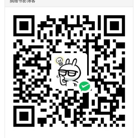
捐赠书影博客