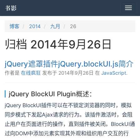
书影
Togg
navi
博客
2014
九月
26
归档 2014年9月26日
jQuery遮罩插件jQuery.blockUI.js简介
作者是
在线疯狂
发布于
2014年9月26日
在
JavaScript
.
jQuery BlockUI Plugin概述：
jQuery BlockUI插件可以在不锁定浏览器的同时，模拟
同步模式下发起Ajax请求的行为。该插件激活时，会阻
止用户在页面进行的操作，直到插件被关闭。BlockUI通
过向DOM中添加元素实现其外观和组织用户交互的行