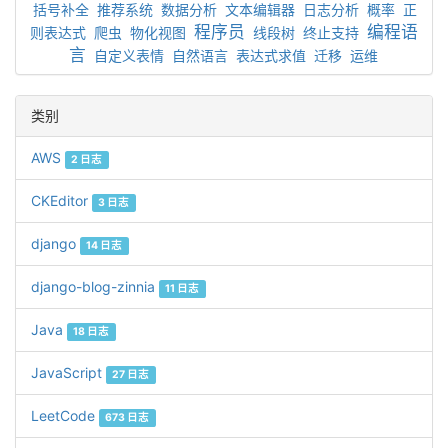
括号补全
推荐系统
数据分析
文本编辑器
日志分析
概率
正
程序员
编程语
则表达式
爬虫
物化视图
线段树
终止支持
言
自定义表情
自然语言
表达式求值
迁移
运维
类别
AWS
2 日志
CKEditor
3 日志
django
14 日志
django-blog-zinnia
11 日志
Java
18 日志
JavaScript
27 日志
LeetCode
673 日志