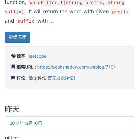
function,
WordFilter.f(String prefix, String
. It will return the word with given
suffix)
prefix
and
with ...
suffix
继续阅读
标签
:
leetcode
缩略URL
:
https://bookshadow.com/weblog/770/
讨论
: 暂无评论
首先发表评论！
昨天
2017年12月10日