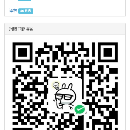
译林
46 日志
捐赠书影博客