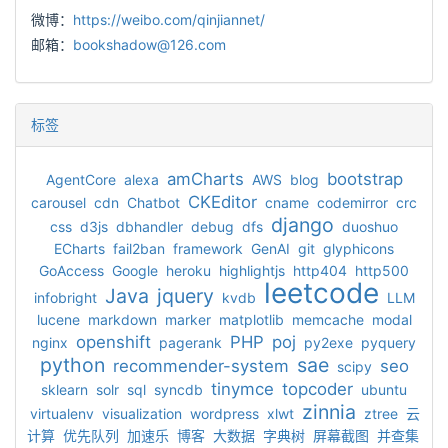
微博：
https://weibo.com/qinjiannet/
邮箱：
bookshadow@126.com
标签
amCharts
bootstrap
AgentCore
alexa
AWS
blog
CKEditor
carousel
cdn
Chatbot
cname
codemirror
crc
django
css
d3js
dbhandler
debug
dfs
duoshuo
ECharts
fail2ban
framework
GenAI
git
glyphicons
GoAccess
Google
heroku
highlightjs
http404
http500
leetcode
Java
jquery
infobright
kvdb
LLM
lucene
markdown
marker
matplotlib
memcache
modal
openshift
PHP
poj
nginx
pagerank
py2exe
pyquery
python
sae
recommender-system
seo
scipy
tinymce
topcoder
sklearn
solr
sql
syncdb
ubuntu
zinnia
virtualenv
visualization
wordpress
xlwt
ztree
云
计算
优先队列
加速乐
博客
大数据
字典树
屏幕截图
并查集