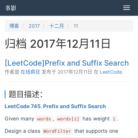
书影
Togg
navi
博客
2017
十二月
11
归档 2017年12月11日
[LeetCode]Prefix and Suffix Search
作者是
在线疯狂
发布于
2017年12月11日
在
LeetCode
.
题目描述：
LeetCode 745. Prefix and Suffix Search
Given many
,
has weight
.
words
words[i]
i
Design a class
that supports one
WordFilter