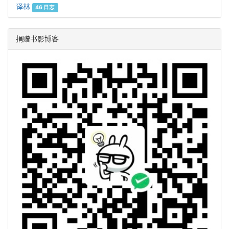
译林
46 日志
捐赠书影博客