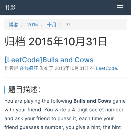
书影
Togg
navi
博客
2015
十月
31
归档 2015年10月31日
[LeetCode]Bulls and Cows
作者是
在线疯狂
发布于
2015年10月31日
在
LeetCode
.
题目描述：
You are playing the following
Bulls and Cows
game
with your friend: You write a 4-digit secret number
and ask your friend to guess it, each time your
friend guesses a number, you give a hint, the hint