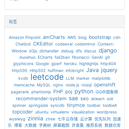
标签
amCharts
bootstrap
Amazon Pinpoint
AWS
blog
cdn
CKEditor
Chatbot
codeeval
codemirror
Context-
django
Window
d3js
dbhandler
debug
dfs
discuz
duoshuo
ECharts
fail2ban
fibonacci
GenAI
git
glyphicons
Google
gperf
heroku
highlightjs
http404
Java
jquery
http500
Http502
huffman
infobright
leetcode
kvdb
LLM
marker
matplotlib
openshift
memcache
MySQL
nginx
node.js
nosql
python
PHP
poj
pagerank
phantomjs
QQ中国象棋
sae
recommender-system
seo
sklearn
solr
tinymce
spinner
springside
syncdb
toolbar
toolbelt
topcoder
ubuntu
virtualenv
visualization
wordpress
zinnia
wysiwyg
ztree
七牛云存储
云计算
优先队列
加速
乐
博客
大数据
字典树
屏幕截图
并查集
推荐系统
数据仓库