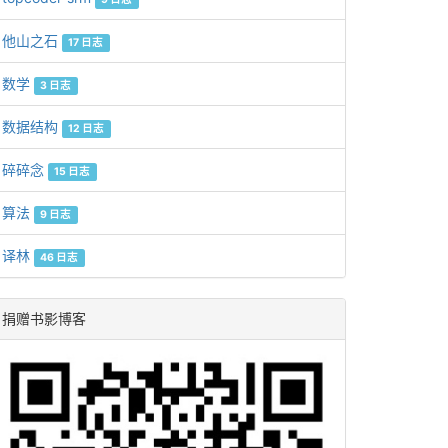
他山之石
17 日志
数学
3 日志
数据结构
12 日志
碎碎念
15 日志
算法
9 日志
译林
46 日志
捐赠书影博客