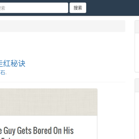
搜索
的走红秘诀
之石
.