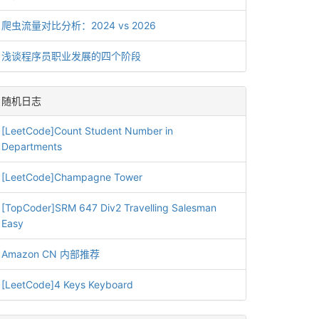
爬虫流量对比分析：2024 vs 2026
浅谈程序员职业发展的四个阶段
随机日志
[LeetCode]Count Student Number in
Departments
[LeetCode]Champagne Tower
[TopCoder]SRM 647 Div2 Travelling Salesman
Easy
Amazon CN 内部推荐
[LeetCode]4 Keys Keyboard