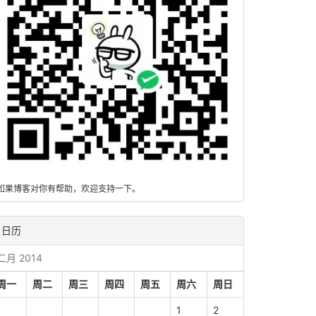
如果博客对你有帮助，欢迎支持一下。
日历
二月 2014
周一
周二
周三
周四
周五
周六
周日
1
2