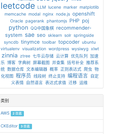
leetcode
LLM
lucene
marker
matplotlib
openshift
memcache
modal
nginx
node.js
PHP
poj
Oracle
pagerank
phantomjs
python
recommender-
QQ中国象棋
sae
system
seo
sklearn
solr
springside
tinymce
topcoder
syncdb
toolbar
ubuntu
virtualenv
visualization
wordpress
wysiwyg
xlwt
zinnia
ztree
七牛云存储
云计算
优先队列
加速
乐
博客
字典树
屏幕截图
并查集
括号补全
推荐系
统
数据仓库
文本编辑器
概率
正则表达式
爬虫
物
程序员
编程语言
化视图
线段树
终止支持
自定
义表情
自然语言
表达式求值
迁移
运维
类别
AWS
2 日志
CKEditor
3 日志