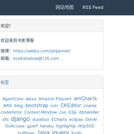
网站地图
RSS Feed
欢迎！
欢迎来到书影博客
微博：
https://weibo.com/qinjiannet/
邮箱：
bookshadow@126.com
标签
amCharts
AgentCore
alexa
Amazon Pinpoint
bootstrap
CKEditor
AWS
blog
cdn
cname
codemirror
Context-Window
css
d3js
dbhandler
django
dfs
duoshuo
ECharts
eclipse
GenAI
GoAccess
gperf
heroku
highlightjs
http500
Java
jquery
huffman
kvdb