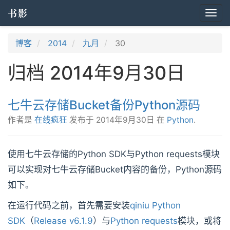
书影
Togg
navi
博客
2014
九月
30
归档 2014年9月30日
七牛云存储Bucket备份Python源码
作者是
在线疯狂
发布于
2014年9月30日
在
Python
.
使用七牛云存储的Python SDK与Python requests模块
可以实现对七牛云存储Bucket内容的备份，Python源码
如下。
在运行代码之前，首先需要安装
qiniu Python
SDK
（
Release v6.1.9
）与
Python requests
模块，或将