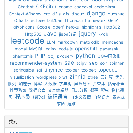
CKEditor
Chatbot
cname
codeeval
codemirror
django
Context-Window
crc
d3js
dfs
discuz
duoshuo
ECharts
eclipse
fail2ban
fibonacci
framework
GenAI
glyphicons
Google
gperf
heroku
highlightjs
Http302
Java
jquery
Http502
jieba分词
kvdb
leetcode
LLM
markdown
matplotlib
memcache
openshift
modal
MySQL
nginx
node.js
pagerank
python
PHP
poj
phantomjs
pyquery
QQ中国象棋
sae
recommender-system
seo
scipy
solr
spinner
tinymce
topcoder
springside
sql
toolbar
toolbelt
zinnia
visualization
wordpress
xlwt
ztree
云计算
优先
队列
加速乐
博客
大数据
字典树
屏幕截图
并查集
括号补全
推荐系统
数据仓库
文本编辑器
日志分析
概率
爬虫
物化视
程序员
编程语言
图
线段树
自定义表情
自然语言
表达式
求值
运维
类别