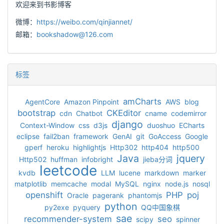
欢迎来到书影博客
微博：
https://weibo.com/qinjiannet/
邮箱：
bookshadow@126.com
标签
amCharts
AgentCore
Amazon Pinpoint
AWS
blog
bootstrap
CKEditor
cdn
Chatbot
cname
codemirror
django
Context-Window
css
d3js
duoshuo
ECharts
eclipse
fail2ban
framework
GenAI
git
GoAccess
Google
gperf
heroku
highlightjs
Http302
http404
http500
Java
jquery
Http502
huffman
infobright
jieba分词
leetcode
kvdb
LLM
lucene
markdown
marker
matplotlib
memcache
modal
MySQL
nginx
node.js
nosql
openshift
PHP
poj
Oracle
pagerank
phantomjs
python
py2exe
pyquery
QQ中国象棋
sae
recommender-system
seo
scipy
spinner