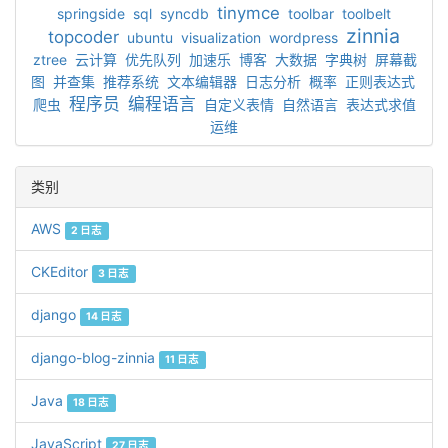
tinymce
springside
sql
syncdb
toolbar
toolbelt
zinnia
topcoder
ubuntu
visualization
wordpress
ztree
云计算
优先队列
加速乐
博客
大数据
字典树
屏幕截
图
并查集
推荐系统
文本编辑器
日志分析
概率
正则表达式
程序员
编程语言
爬虫
自定义表情
自然语言
表达式求值
运维
类别
AWS
2 日志
CKEditor
3 日志
django
14 日志
django-blog-zinnia
11 日志
Java
18 日志
JavaScript
27 日志