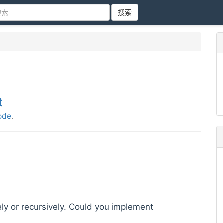
搜索
t
ode
.
vely or recursively. Could you implement