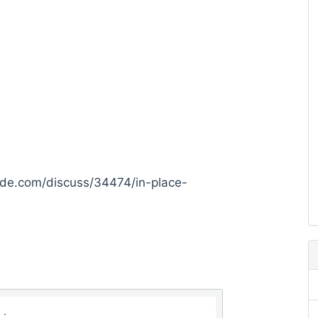
om/discuss/34474/in-place-
..