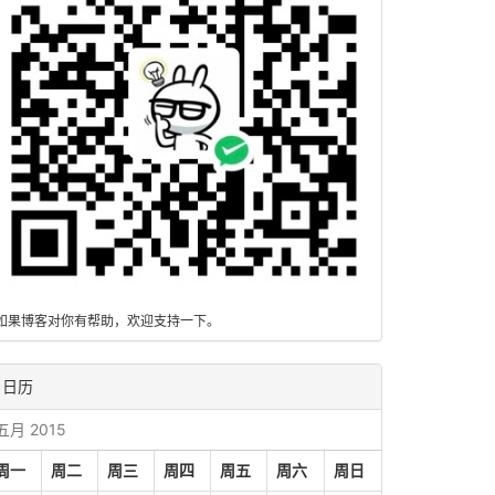
如果博客对你有帮助，欢迎支持一下。
日历
五月 2015
周一
周二
周三
周四
周五
周六
周日