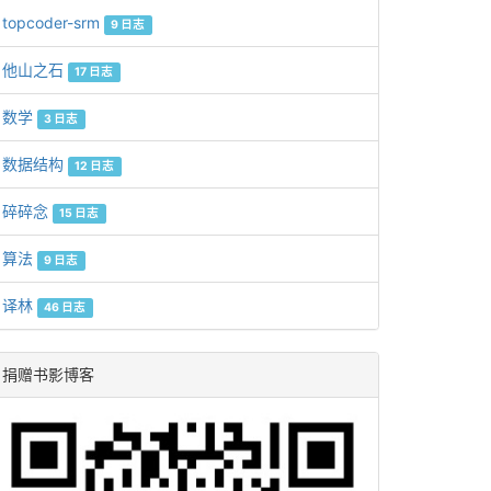
topcoder-srm
9 日志
他山之石
17 日志
数学
3 日志
数据结构
12 日志
碎碎念
15 日志
算法
9 日志
译林
46 日志
捐赠书影博客