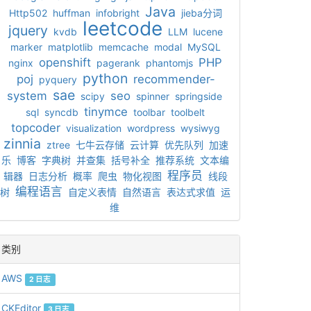
Java
Http502
huffman
infobright
jieba分词
leetcode
jquery
kvdb
LLM
lucene
marker
matplotlib
memcache
modal
MySQL
openshift
PHP
nginx
pagerank
phantomjs
python
poj
recommender-
pyquery
sae
system
seo
scipy
spinner
springside
tinymce
sql
syncdb
toolbar
toolbelt
topcoder
visualization
wordpress
wysiwyg
zinnia
ztree
七牛云存储
云计算
优先队列
加速
乐
博客
字典树
并查集
括号补全
推荐系统
文本编
程序员
辑器
日志分析
概率
爬虫
物化视图
线段
编程语言
树
自定义表情
自然语言
表达式求值
运
维
类别
AWS
2 日志
CKEditor
3 日志