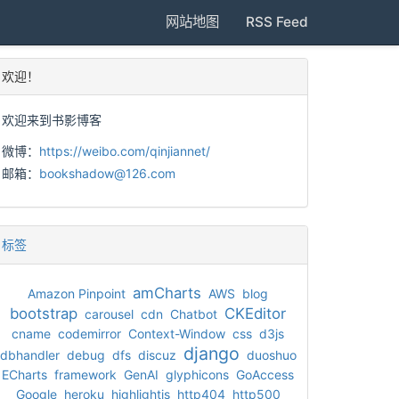
网站地图
RSS Feed
欢迎！
欢迎来到书影博客
微博：
https://weibo.com/qinjiannet/
邮箱：
bookshadow@126.com
标签
amCharts
Amazon Pinpoint
AWS
blog
bootstrap
CKEditor
carousel
cdn
Chatbot
cname
codemirror
Context-Window
css
d3js
django
dbhandler
debug
dfs
discuz
duoshuo
ECharts
framework
GenAI
glyphicons
GoAccess
Google
heroku
highlightjs
http404
http500