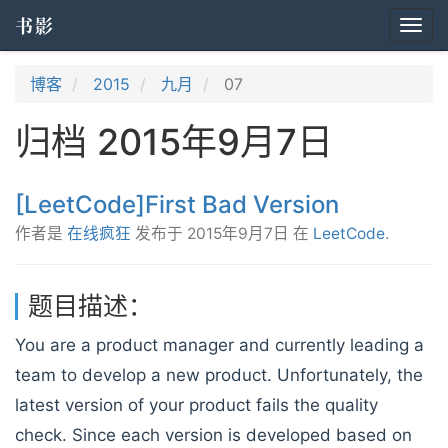
书影
Togg
navi
博客
2015
九月
07
归档 2015年9月7日
[LeetCode]First Bad Version
作者是
在线疯狂
发布于
2015年9月7日
在
LeetCode
.
题目描述：
You are a product manager and currently leading a
team to develop a new product. Unfortunately, the
latest version of your product fails the quality
check. Since each version is developed based on