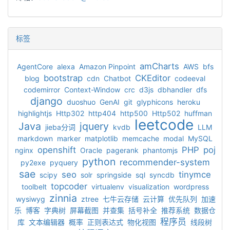
标签
amCharts
AgentCore
alexa
Amazon Pinpoint
AWS
bfs
bootstrap
CKEditor
blog
cdn
Chatbot
codeeval
codemirror
Context-Window
crc
d3js
dbhandler
dfs
django
duoshuo
GenAI
git
glyphicons
heroku
highlightjs
Http302
http404
http500
Http502
huffman
leetcode
Java
jquery
jieba分词
kvdb
LLM
markdown
marker
matplotlib
memcache
modal
MySQL
openshift
PHP
poj
nginx
Oracle
pagerank
phantomjs
python
recommender-system
py2exe
pyquery
sae
seo
tinymce
scipy
solr
springside
sql
syncdb
topcoder
toolbelt
virtualenv
visualization
wordpress
zinnia
wysiwyg
ztree
七牛云存储
云计算
优先队列
加速
乐
博客
字典树
屏幕截图
并查集
括号补全
推荐系统
数据仓
程序员
库
文本编辑器
概率
正则表达式
物化视图
线段树