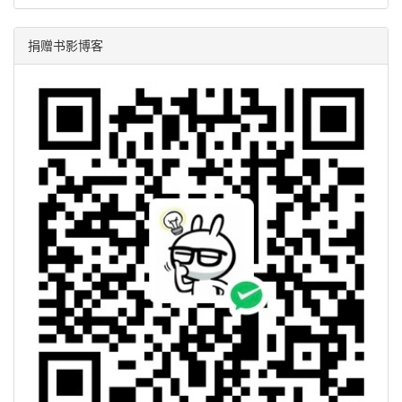
捐赠书影博客