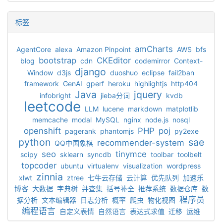
标签
amCharts
AgentCore
alexa
Amazon Pinpoint
AWS
bfs
bootstrap
CKEditor
blog
cdn
codemirror
Context-
django
Window
d3js
duoshuo
eclipse
fail2ban
framework
GenAI
gperf
heroku
highlightjs
http404
Java
jquery
infobright
jieba分词
kvdb
leetcode
LLM
lucene
markdown
matplotlib
memcache
modal
MySQL
nginx
node.js
nosql
openshift
PHP
poj
pagerank
phantomjs
py2exe
python
sae
recommender-system
QQ中国象棋
seo
tinymce
scipy
sklearn
syncdb
toolbar
toolbelt
topcoder
ubuntu
virtualenv
visualization
wordpress
zinnia
xlwt
ztree
七牛云存储
云计算
优先队列
加速乐
博客
大数据
字典树
并查集
括号补全
推荐系统
数据仓库
数
程序员
据分析
文本编辑器
日志分析
概率
爬虫
物化视图
编程语言
自定义表情
自然语言
表达式求值
迁移
运维