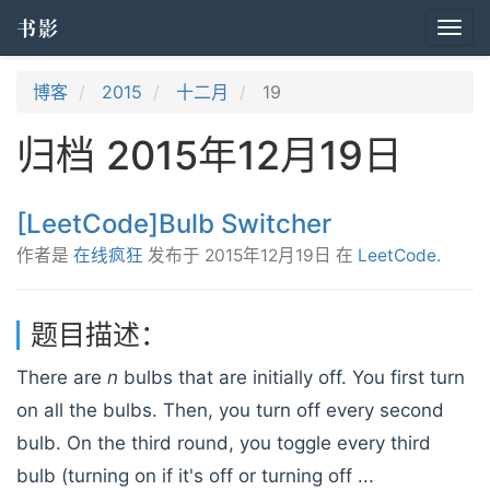
书影
Togg
navi
博客
2015
十二月
19
归档 2015年12月19日
[LeetCode]Bulb Switcher
作者是
在线疯狂
发布于
2015年12月19日
在
LeetCode
.
题目描述：
There are
n
bulbs that are initially off. You first turn
on all the bulbs. Then, you turn off every second
bulb. On the third round, you toggle every third
bulb (turning on if it's off or turning off ...