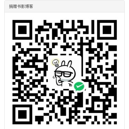
捐赠书影博客