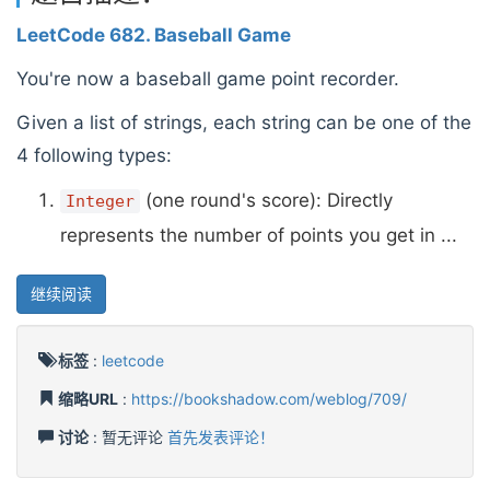
LeetCode 682. Baseball Game
You're now a baseball game point recorder.
Given a list of strings, each string can be one of the
4 following types:
(one round's score): Directly
Integer
represents the number of points you get in ...
继续阅读
标签
:
leetcode
缩略URL
:
https://bookshadow.com/weblog/709/
讨论
: 暂无评论
首先发表评论！