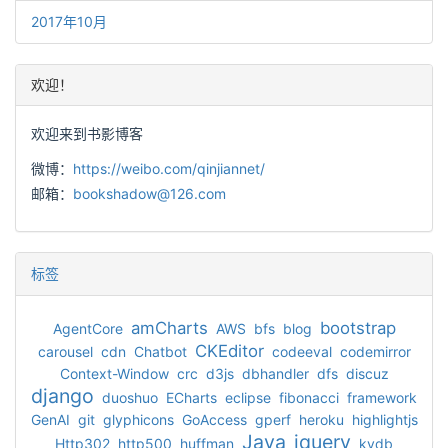
2017年10月
欢迎！
欢迎来到书影博客
微博：
https://weibo.com/qinjiannet/
邮箱：
bookshadow@126.com
标签
amCharts
bootstrap
AgentCore
AWS
bfs
blog
CKEditor
carousel
cdn
Chatbot
codeeval
codemirror
Context-Window
crc
d3js
dbhandler
dfs
discuz
django
duoshuo
ECharts
eclipse
fibonacci
framework
GenAI
git
glyphicons
GoAccess
gperf
heroku
highlightjs
Java
jquery
Http302
http500
huffman
kvdb