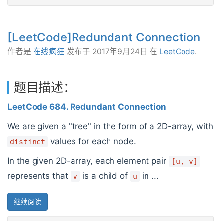
[LeetCode]Redundant Connection
作者是
在线疯狂
发布于
2017年9月24日
在
LeetCode
.
题目描述：
LeetCode 684. Redundant Connection
We are given a "tree" in the form of a 2D-array, with
values for each node.
distinct
In the given 2D-array, each element pair
[u, v]
represents that
is a child of
in ...
v
u
继续阅读