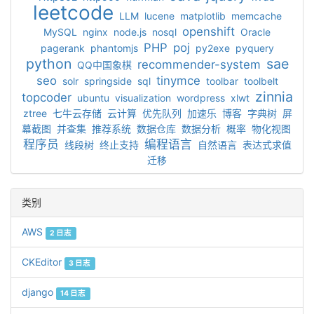
leetcode
LLM
lucene
matplotlib
memcache
openshift
MySQL
nginx
node.js
nosql
Oracle
PHP
poj
pagerank
phantomjs
py2exe
pyquery
python
sae
recommender-system
QQ中国象棋
seo
tinymce
solr
springside
sql
toolbar
toolbelt
zinnia
topcoder
ubuntu
visualization
wordpress
xlwt
ztree
七牛云存储
云计算
优先队列
加速乐
博客
字典树
屏
幕截图
并查集
推荐系统
数据仓库
数据分析
概率
物化视图
程序员
编程语言
线段树
终止支持
自然语言
表达式求值
迁移
类别
AWS
2 日志
CKEditor
3 日志
django
14 日志