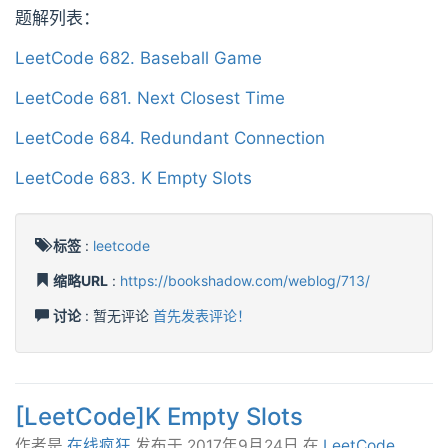
题解列表：
LeetCode 682. Baseball Game
LeetCode 681. Next Closest Time
LeetCode 684. Redundant Connection
LeetCode 683. K Empty Slots
标签
:
leetcode
缩略URL
:
https://bookshadow.com/weblog/713/
讨论
: 暂无评论
首先发表评论！
[LeetCode]K Empty Slots
作者是
在线疯狂
发布于
2017年9月24日
在
LeetCode
.