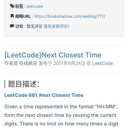
标签
:
leetcode
缩略URL
:
https://bookshadow.com/weblog/711/
讨论
: 暂无评论
首先发表评论！
[LeetCode]Next Closest Time
作者是
在线疯狂
发布于
2017年9月24日
在
LeetCode
.
题目描述：
LeetCode 681. Next Closest Time
Given a time represented in the format "HH:MM",
form the next closest time by reusing the current
digits. There is no limit on how many times a digit