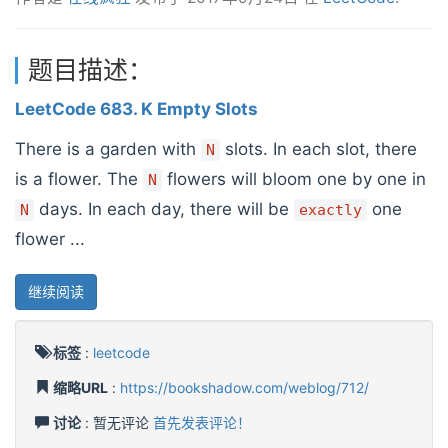
题目描述：
LeetCode 683. K Empty Slots
There is a garden with
slots. In each slot, there
N
is a flower. The
flowers will bloom one by one in
N
days. In each day, there will be
one
N
exactly
flower ...
继续阅读
标签
:
leetcode
缩略URL
:
https://bookshadow.com/weblog/712/
讨论
: 暂无评论
首先发表评论！