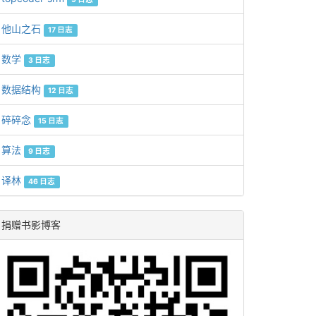
他山之石
17 日志
数学
3 日志
数据结构
12 日志
碎碎念
15 日志
算法
9 日志
译林
46 日志
捐赠书影博客