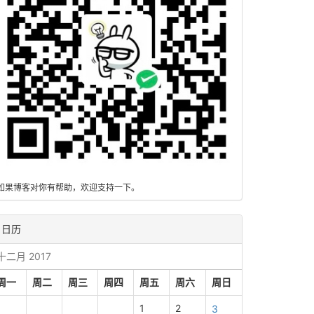
如果博客对你有帮助，欢迎支持一下。
日历
十二月 2017
周一
周二
周三
周四
周五
周六
周日
1
2
3