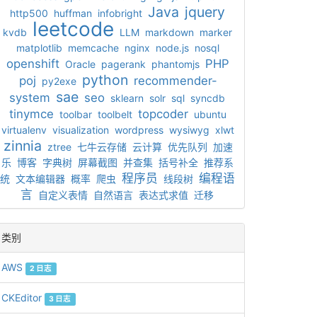
Java
jquery
http500
huffman
infobright
leetcode
kvdb
LLM
markdown
marker
matplotlib
memcache
nginx
node.js
nosql
openshift
PHP
Oracle
pagerank
phantomjs
python
poj
recommender-
py2exe
sae
system
seo
sklearn
solr
sql
syncdb
tinymce
topcoder
toolbar
toolbelt
ubuntu
virtualenv
visualization
wordpress
wysiwyg
xlwt
zinnia
ztree
七牛云存储
云计算
优先队列
加速
乐
博客
字典树
屏幕截图
并查集
括号补全
推荐系
程序员
编程语
统
文本编辑器
概率
爬虫
线段树
言
自定义表情
自然语言
表达式求值
迁移
类别
AWS
2 日志
CKEditor
3 日志