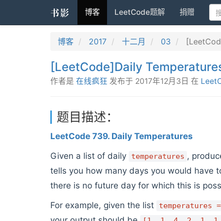
书影
博客
LeetCode题解
捐赠
博客
2017
十二月
03
[LeetCod
[LeetCode]Daily Temperature
作者是
在线疯狂
发布于
2017年12月3日
在
Leet
题目描述：
LeetCode 739. Daily Temperatures
Given a list of daily
, produce
temperatures
tells you how many days you would have to
there is no future day for which this is pos
For example, given the list
temperatures =
your output should be
[1, 1, 4, 2, 1, 1