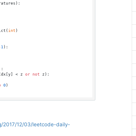
ratures
):

ict(
int
)

-
1
):

:

Idx[y] < z 
or
not
 z):

e
0
)

/2017/12/03/leetcode-daily-