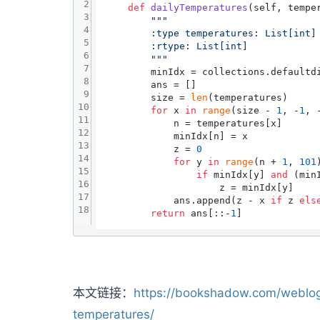
2
def
dailyTemperatures
(
self, tempe
3
"""

4
        :type temperatures: List[int]

5
        :rtype: List[int]

6
        """
7
        minIdx = collections.defaultd
8
        ans = []

9
        size = 
len
(temperatures)

10
for
 x 
in
range
(size - 
1
, -
1
, 
11
            n = temperatures[x]

12
            minIdx[n] = x

13
            z = 
0
14
for
 y 
in
range
(n + 
1
, 
101
)
15
if
 minIdx[y] 
and
 (min
16
                    z = minIdx[y]

17
            ans.append(z - x 
if
 z 
els
18
return
 ans[::-
1
本文链接：
https://bookshadow.com/weblog
temperatures/