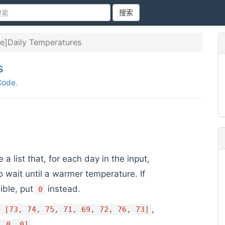
搜索
e]Daily Temperatures
s
Code
.
 a list that, for each day in the input,
 wait until a warmer temperature. If
sible, put
instead.
0
,
 [73, 74, 75, 71, 69, 72, 76, 73]
.
, 0, 0]