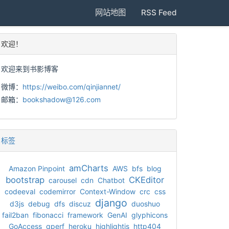
网站地图
RSS Feed
欢迎！
欢迎来到书影博客
微博：
https://weibo.com/qinjiannet/
邮箱：
bookshadow@126.com
标签
amCharts
Amazon Pinpoint
AWS
bfs
blog
bootstrap
CKEditor
carousel
cdn
Chatbot
codeeval
codemirror
Context-Window
crc
css
django
d3js
debug
dfs
discuz
duoshuo
fail2ban
fibonacci
framework
GenAI
glyphicons
GoAccess
gperf
heroku
highlightjs
http404