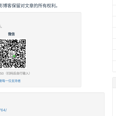
影博客保留对文章的所有权利。
新。
微信
0 / ¥50（扫码后自行输入）
谢每一位支持者
764/