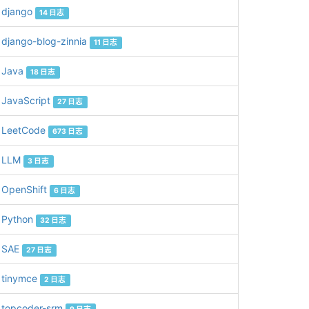
django
14 日志
django-blog-zinnia
11 日志
Java
18 日志
JavaScript
27 日志
LeetCode
673 日志
LLM
3 日志
OpenShift
6 日志
Python
32 日志
SAE
27 日志
tinymce
2 日志
topcoder-srm