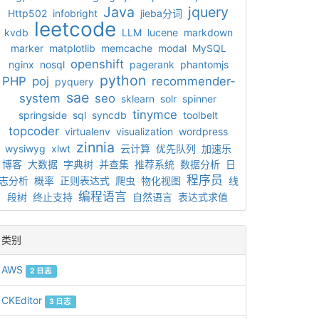
Java
jquery
Http502
infobright
jieba分词
leetcode
kvdb
LLM
lucene
markdown
marker
matplotlib
memcache
modal
MySQL
openshift
nginx
nosql
pagerank
phantomjs
python
PHP
poj
recommender-
pyquery
sae
system
seo
sklearn
solr
spinner
tinymce
springside
sql
syncdb
toolbelt
topcoder
virtualenv
visualization
wordpress
zinnia
wysiwyg
xlwt
云计算
优先队列
加速乐
博客
大数据
字典树
并查集
推荐系统
数据分析
日
程序员
志分析
概率
正则表达式
爬虫
物化视图
线
编程语言
段树
终止支持
自然语言
表达式求值
类别
AWS
2 日志
CKEditor
3 日志