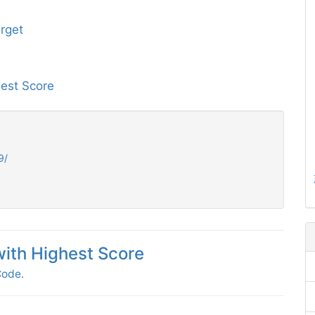
rget
hest Score
9/
with Highest Score
Code
.