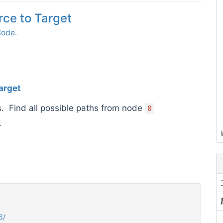
rce to Target
Code
.
arget
 Find all possible paths from node
0
.
6/