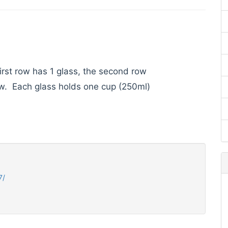
irst row has 1 glass, the second row
ow. Each glass holds one cup (250ml)
7/