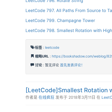
LeetCode 796. Rotate String
LeetCode 797. All Paths From Source to Ta
LeetCode 799. Champagne Tower
LeetCode 798. Smallest Rotation with Hig
标签
:
leetcode
缩略URL
:
https://bookshadow.com/weblog/82
讨论
: 暂无评论
首先发表评论！
[LeetCode]Smallest Rotation 
作者是
在线疯狂
发布于
2018年3月11日
在
Leet