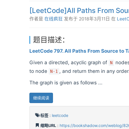
[LeetCode]All Paths From Sou
作者是
在线疯狂
发布于
2018年3月11日
在
Leet
题目描述：
LeetCode 797. All Paths From Source to T
Given a directed, acyclic graph of
nodes.
N
to node
, and return them in any order
N-1
The graph is given as follows ...
继续阅读
标签
:
leetcode
缩略URL
:
https://bookshadow.com/weblog/82