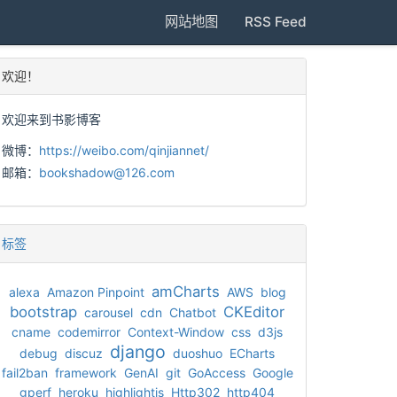
网站地图
RSS Feed
欢迎！
欢迎来到书影博客
微博：
https://weibo.com/qinjiannet/
邮箱：
bookshadow@126.com
标签
amCharts
alexa
Amazon Pinpoint
AWS
blog
bootstrap
CKEditor
carousel
cdn
Chatbot
cname
codemirror
Context-Window
css
d3js
django
debug
discuz
duoshuo
ECharts
fail2ban
framework
GenAI
git
GoAccess
Google
gperf
heroku
highlightjs
Http302
http404