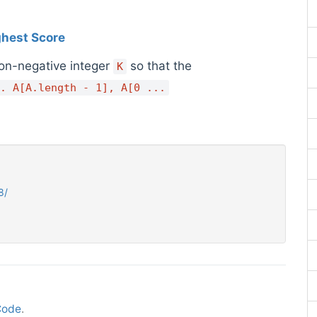
ghest Score
non-negative integer
so that the
K
. A[A.length - 1], A[0 ...
8/
Code
.