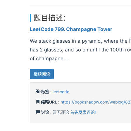
题目描述：
LeetCode 799. Champagne Tower
We stack glasses in a pyramid, where the f
has 2 glasses, and so on until the 100th r
of champagne ...
继续阅读
标签
:
leetcode
缩略URL
:
https://bookshadow.com/weblog/82
讨论
: 暂无评论
首先发表评论！