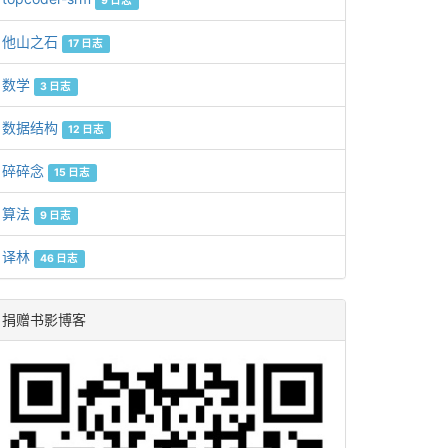
9 日志
他山之石
17 日志
数学
3 日志
数据结构
12 日志
碎碎念
15 日志
算法
9 日志
译林
46 日志
捐赠书影博客