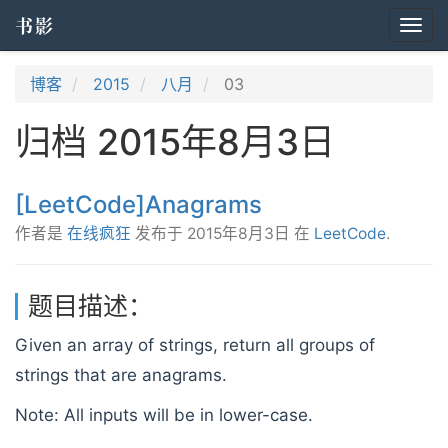
书影
Togg
navi
博客
2015
八月
03
归档 2015年8月3日
[LeetCode]Anagrams
作者是
在线疯狂
发布于
2015年8月3日
在
LeetCode
.
题目描述：
Given an array of strings, return all groups of
strings that are anagrams.
Note: All inputs will be in lower-case.