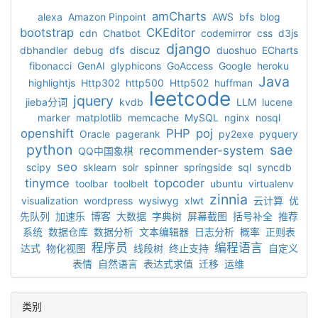
amCharts
alexa
Amazon Pinpoint
AWS
bfs
blog
bootstrap
CKEditor
cdn
Chatbot
codemirror
css
d3js
django
dbhandler
debug
dfs
discuz
duoshuo
ECharts
fibonacci
GenAI
glyphicons
GoAccess
Google
heroku
Java
highlightjs
Http302
http500
Http502
huffman
leetcode
jquery
jieba分词
kvdb
LLM
lucene
marker
matplotlib
memcache
MySQL
nginx
nosql
openshift
PHP
poj
Oracle
pagerank
py2exe
pyquery
python
sae
recommender-system
QQ中国象棋
seo
scipy
sklearn
solr
spinner
springside
sql
syncdb
tinymce
topcoder
toolbar
toolbelt
ubuntu
virtualenv
zinnia
visualization
wordpress
wysiwyg
xlwt
云计算
优
先队列
加速乐
博客
大数据
字典树
屏幕截图
括号补全
推荐
系统
数据仓库
数据分析
文本编辑器
日志分析
概率
正则表
程序员
编程语言
达式
物化视图
线段树
终止支持
自定义
表情
自然语言
表达式求值
迁移
运维
类别