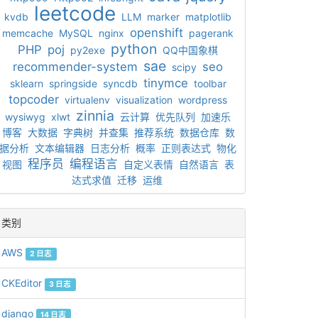
leetcode
kvdb
LLM
marker
matplotlib
openshift
memcache
MySQL
nginx
pagerank
python
PHP
poj
py2exe
QQ中国象棋
sae
recommender-system
seo
scipy
tinymce
sklearn
springside
syncdb
toolbar
topcoder
virtualenv
visualization
wordpress
zinnia
wysiwyg
xlwt
云计算
优先队列
加速乐
博客
大数据
字典树
并查集
推荐系统
数据仓库
数
据分析
文本编辑器
日志分析
概率
正则表达式
物化
程序员
编程语言
视图
自定义表情
自然语言
表
达式求值
迁移
运维
类别
AWS
2 日志
CKEditor
3 日志
django
14 日志