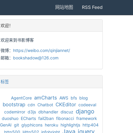
网站地图
RSS Feed
欢迎！
欢迎来到书影博客
微博：
https://weibo.com/qinjiannet/
邮箱：
bookshadow@126.com
标签
amCharts
AgentCore
AWS
bfs
blog
bootstrap
CKEditor
cdn
Chatbot
codeeval
django
codemirror
d3js
dbhandler
discuz
duoshuo
ECharts
fail2ban
fibonacci
framework
GenAI
git
glyphicons
heroku
highlightjs
http404
Java
jquery
http500
Http502
infobright