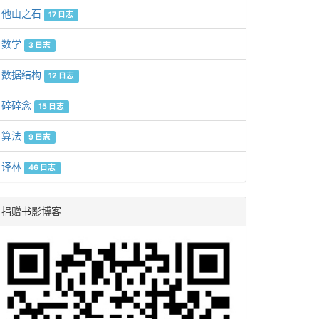
他山之石
17 日志
数学
3 日志
数据结构
12 日志
碎碎念
15 日志
算法
9 日志
译林
46 日志
捐赠书影博客