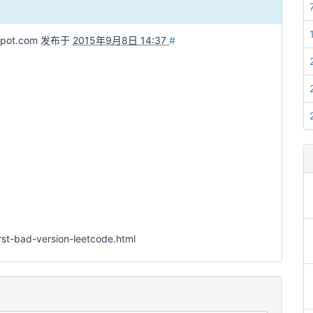
spot.com
发布于
2015年9月8日 14:37
#
rst-bad-version-leetcode.html