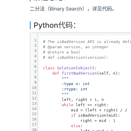
二分法（Binary Search），详见代码。
Python代码：
1
# The isBadVersion API is already def
2
# @param version, an integer
3
# @return a bool
4
# def isBadVersion(version):
5
6
class
Solution
(
object
):

7
def
firstBadVersion
(
self, n
):

8
"""

9
        :type n: int

10
        :rtype: int

11
        """
12
        left, right = 
1
, n

13
while
 left <= right:

14
            mid = (left + right) / 
2
15
if
 isBadVersion(mid):

16
                right = mid - 
1
17
else
:

18