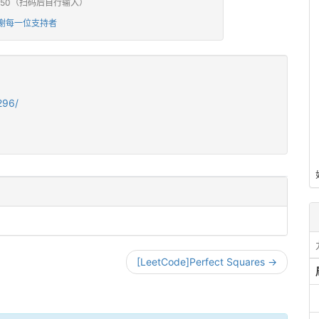
0 / ¥50（扫码后自行输入）
谢每一位支持者
296/
[LeetCode]Perfect Squares →