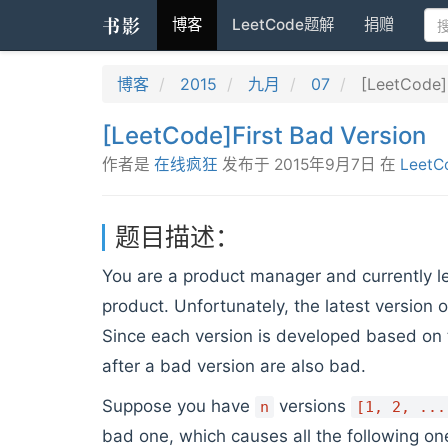
书影
博客
LeetCode题解
捐赠
博客
2015
九月
07
[LeetCode]F
[LeetCode]First Bad Version
作者是
在线疯狂
发布于
2015年9月7日
在
LeetC
题目描述：
You are a product manager and currently l
product. Unfortunately, the latest version o
Since each version is developed based on t
after a bad version are also bad.
Suppose you have
versions
n
[1, 2, ...
bad one, which causes all the following on