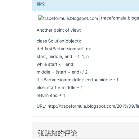
评论
traceformula.blog
Another point of view:
class Solution(object):
def firstBadVersion(self, n):
start, middle, end = 1, 1, n
while start <= end:
middle = (start + end) / 2
if isBadVersion(middle): end = middle - 1
else: start = middle + 1
return end + 1
URL: http://traceformula.blogspot.com/2015/09/fi
张贴您的评论