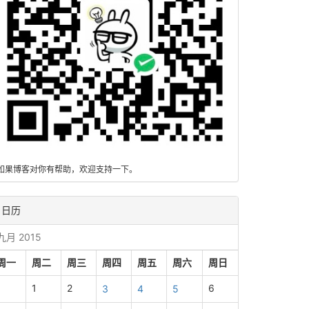
如果博客对你有帮助，欢迎支持一下。
日历
九月 2015
周一
周二
周三
周四
周五
周六
周日
1
2
6
3
4
5