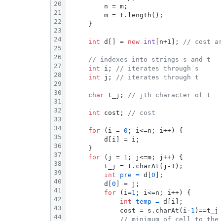
20
        n = m;

21
        m = t.length();

22
    }

23
24
int
 d[] = 
new
int
[n+
1
]; 
// cost a
25
26
// indexes into strings s and t
27
int
 i; 
// iterates through s
28
int
 j; 
// iterates through t
29
30
char
 t_j; 
// jth character of t
31
32
int
 cost; 
// cost
33
34
for
 (i = 
0
; i<=n; i++) {

35
        d[i] = i;

36
    }

37
for
 (j = 
1
; j<=m; j++) {

38
        t_j = t.charAt(j-
1
);

39
int
pre
=
 d[
0
];

40
        d[
0
] = j;

41
for
 (i=
1
; i<=n; i++) {

42
int
temp
=
 d[i];

43
            cost = s.charAt(i-
1
)==t_j
44
// minimum of cell to the