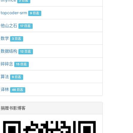
2 日志
topcoder-srm
9 日志
他山之石
17 日志
数学
3 日志
数据结构
12 日志
碎碎念
15 日志
算法
9 日志
译林
46 日志
捐赠书影博客