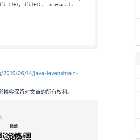
d[i-
1
]+
1
, d[i]+
1
),  pre+cost);

/2016/06/14/java-levenshtein-
影博客保留对文章的所有权利。
新。
微信