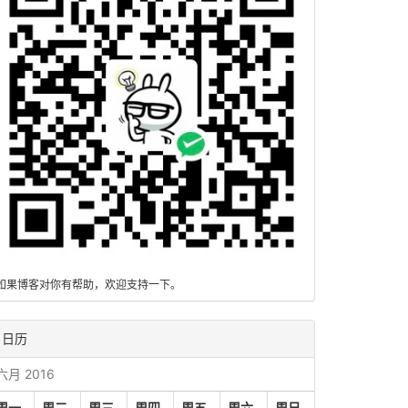
如果博客对你有帮助，欢迎支持一下。
日历
六月 2016
周一
周二
周三
周四
周五
周六
周日