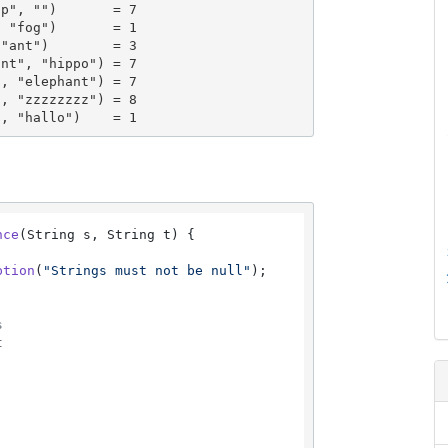
p", "")       = 7

 "fog")       = 1

"ant")        = 3

nt", "hippo") = 7

, "elephant") = 7

, "zzzzzzzz") = 8

", "hallo")    = 1
nce
(String s, String t)
 {

ption
(
"Strings must not be null"
);

s
t