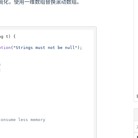
简化，使用一维数组替换滚动数组。
ng t)
 {

ption
(
"Strings must not be null"
);

s
t
consume less memory