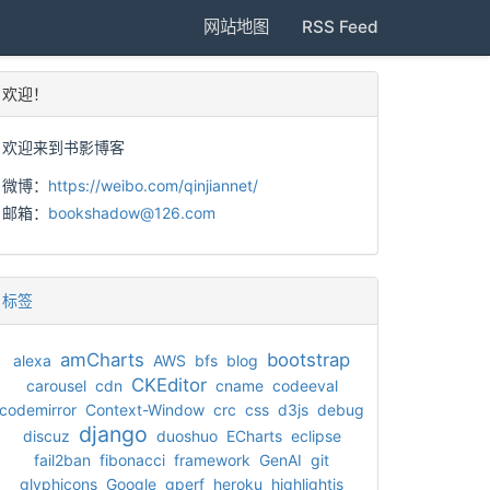
网站地图
RSS Feed
欢迎！
欢迎来到书影博客
微博：
https://weibo.com/qinjiannet/
邮箱：
bookshadow@126.com
标签
amCharts
bootstrap
alexa
AWS
bfs
blog
CKEditor
carousel
cdn
cname
codeeval
codemirror
Context-Window
crc
css
d3js
debug
django
discuz
duoshuo
ECharts
eclipse
fail2ban
fibonacci
framework
GenAI
git
glyphicons
Google
gperf
heroku
highlightjs