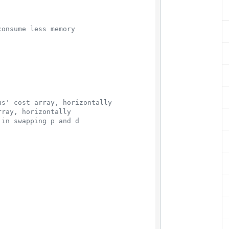
consume less memory
us' cost array, horizontally
rray, horizontally
 in swapping p and d