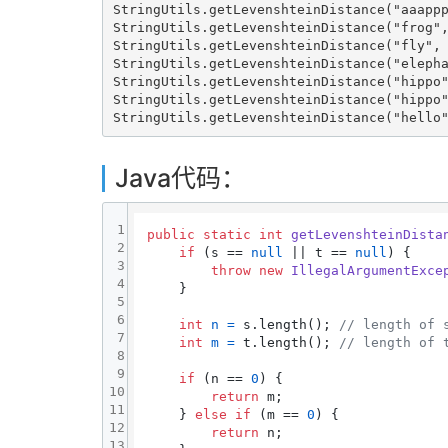
StringUtils.getLevenshteinDistance("aaappp
StringUtils.getLevenshteinDistance("frog",
StringUtils.getLevenshteinDistance("fly", 
StringUtils.getLevenshteinDistance("elepha
StringUtils.getLevenshteinDistance("hippo"
StringUtils.getLevenshteinDistance("hippo"
StringUtils.getLevenshteinDistance("hello
Java代码：
1
public
static
int
getLevenshteinDista
2
if
 (s == 
null
 || t == 
null
) {

3
throw
new
IllegalArgumentExce
4
    }

5
6
int
n
=
 s.length(); 
// length of 
7
int
m
=
 t.length(); 
// length of 
8
9
if
 (n == 
0
) {

10
return
 m;

11
    } 
else
if
 (m == 
0
) {

12
return
 n;

13