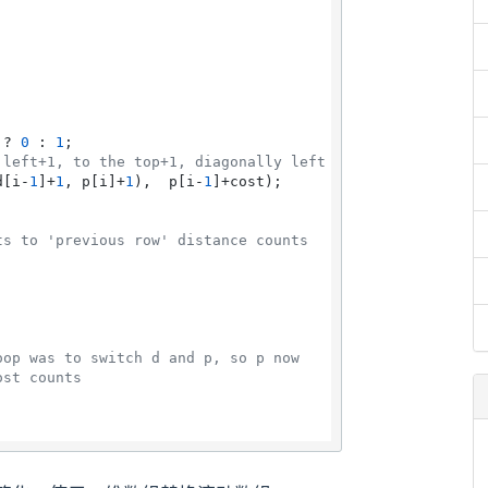
 ? 
0
 : 
1
;

 left+1, to the top+1, diagonally left and up +cost
d[i-
1
]+
1
, p[i]+
1
),  p[i-
1
]+cost);

ts to 'previous row' distance counts
oop was to switch d and p, so p now 
ost counts