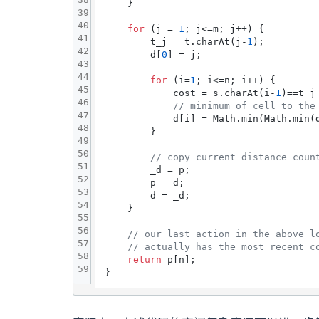
    }

39
40
for
 (j = 
1
; j<=m; j++) {

41
        t_j = t.charAt(j-
1
);

42
        d[
0
] = j;

43
44
for
 (i=
1
; i<=n; i++) {

45
            cost = s.charAt(i-
1
)==t_j
46
// minimum of cell to the
47
            d[i] = Math.min(Math.min(
48
        }

49
50
// copy current distance coun
51
        _d = p;

52
        p = d;

53
        d = _d;

54
    }

55
56
// our last action in the above l
57
// actually has the most recent c
58
return
 p[n];

59