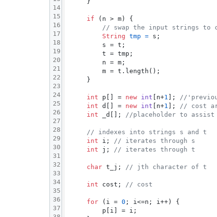
    }

14
15
if
 (n > m) {

16
// swap the input strings to 
17
String
tmp
=
 s;

18
        s = t;

19
        t = tmp;

20
        n = m;

21
        m = t.length();

22
    }

23
24
int
 p[] = 
new
int
[n+
1
]; 
//'previo
25
int
 d[] = 
new
int
[n+
1
]; 
// cost a
26
int
 _d[]; 
//placeholder to assist
27
28
// indexes into strings s and t
29
int
 i; 
// iterates through s
30
int
 j; 
// iterates through t
31
32
char
 t_j; 
// jth character of t
33
34
int
 cost; 
// cost
35
36
for
 (i = 
0
; i<=n; i++) {

37
        p[i] = i;

38