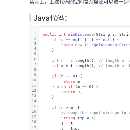
实际上，上述代码的空间复杂度还可以进一步
Java代码：
1
public
int
minDistance
(String s, Stri
2
if
 (s == 
null
 || t == 
null
) {

3
throw
new
IllegalArgumentExce
4
    }

5
6
int
n
=
 s.length(); 
// length of 
7
int
m
=
 t.length(); 
// length of 
8
9
if
 (n == 
0
) {

10
return
 m;

11
    } 
else
if
 (m == 
0
) {

12
return
 n;

13
    }

14
15
if
 (n > m) {

16
// swap the input strings to 
17
String
tmp
=
 s;

18
        s = t;

19
        t = tmp;
