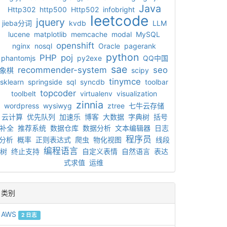
Java
Http302
http500
Http502
infobright
leetcode
jquery
jieba分词
kvdb
LLM
lucene
matplotlib
memcache
modal
MySQL
openshift
nginx
nosql
Oracle
pagerank
python
PHP
poj
phantomjs
py2exe
QQ中国
sae
recommender-system
seo
象棋
scipy
tinymce
sklearn
springside
sql
syncdb
toolbar
topcoder
toolbelt
virtualenv
visualization
zinnia
wordpress
wysiwyg
ztree
七牛云存储
云计算
优先队列
加速乐
博客
大数据
字典树
括号
补全
推荐系统
数据仓库
数据分析
文本编辑器
日志
程序员
分析
概率
正则表达式
爬虫
物化视图
线段
编程语言
树
终止支持
自定义表情
自然语言
表达
式求值
运维
类别
AWS
2 日志