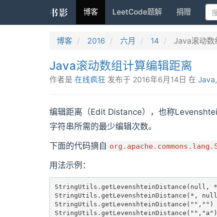
书影
博客
LeetCode题解
捐赠
博客
2016
六月
14
Java滚动
Java滚动数组计算编辑距离
作者是
在线疯狂
发布于
2016年6月14日
在
Java
编辑距离（Edit Distance），也称Leve
字符串所需的最少编辑次数。
下面的代码摘自
org.apache.commons.lang.
用法示例：
StringUtils.getLevenshteinDistance(null, *
StringUtils.getLevenshteinDistance(*, null
StringUtils.getLevenshteinDistance("","") 
StringUtils.getLevenshteinDistance("","a")