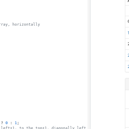
rray, horizontally
 ? 
0
 : 
1
;

 left+1, to the top+1, diagonally left and up +cost