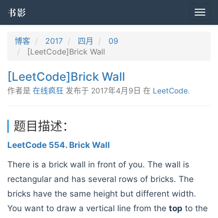
书影
Togg
navi
博客
2017
四月
09
[LeetCode]Brick Wall
[LeetCode]Brick Wall
作者是
在线疯狂
发布于
2017年4月9日
在
LeetCode
.
题目描述：
LeetCode 554. Brick Wall
There is a brick wall in front of you. The wall is
rectangular and has several rows of bricks. The
bricks have the same height but different width.
You want to draw a vertical line from the
top
to the