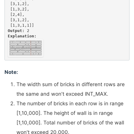
 [3,1,2],

 [1,3,2],

 [2,4],

 [3,1,2],

Output:
Explanation:
Note:
The width sum of bricks in different rows are
the same and won't exceed INT_MAX.
The number of bricks in each row is in range
[1,10,000]. The height of wall is in range
[1,10,000]. Total number of bricks of the wall
won't exceed 20,000.