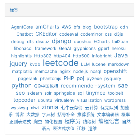
标签
amCharts
bootstrap
AgentCore
AWS
bfs
blog
cdn
CKEditor
Chatbot
codeeval
codemirror
css
d3js
django
debug
dfs
discuz
duoshuo
ECharts
fail2ban
fibonacci
framework
GenAI
glyphicons
gperf
heroku
Java
highlightjs
Http302
http404
http500
infobright
leetcode
jquery
kvdb
LLM
lucene
markdown
openshift
matplotlib
memcache
nginx
node.js
nosql
PHP
poj
pagerank
phantomjs
py2exe
pyquery
python
sae
recommender-system
QQ中国象棋
seo
tinymce
sklearn
solr
springside
sql
toolbelt
topcoder
ubuntu
virtualenv
visualization
wordpress
zinnia
wysiwyg
xlwt
七牛云存储
云计算
优先队列
加速
乐
博客
大数据
字典树
括号补全
推荐系统
文本编辑器
概率
程序员
编程语言
正则表达式
爬虫
物化视图
线段树
自然
语言
表达式求值
迁移
运维