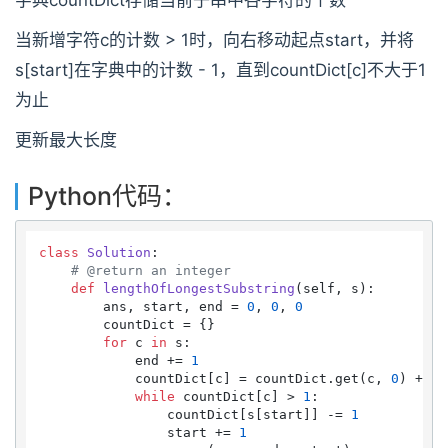
字典countDict存储当前子串中各字符的个数
当新增字符c的计数 > 1时，向右移动起点start，并将
s[start]在字典中的计数 - 1，直到countDict[c]不大于1
为止
更新最大长度
Python代码：
class
Solution
:

# @return an integer
def
lengthOfLongestSubstring
(
self, s
):

        ans, start, end = 
0
, 
0
, 
0
        countDict = {}

for
 c 
in
 s:

            end += 
1
            countDict[c] = countDict.get(c, 
0
) + 
1
while
 countDict[c] > 
1
:

                countDict[s[start]] -= 
1
                start += 
1