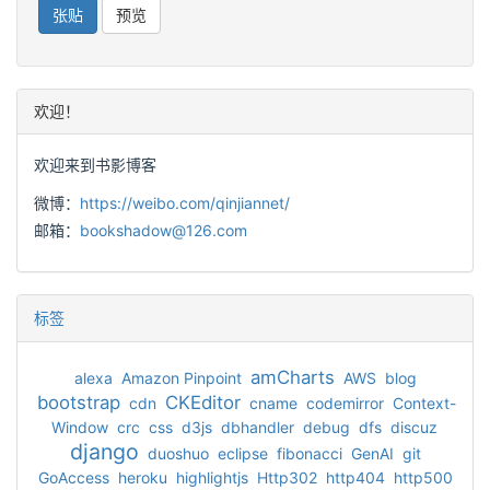
欢迎！
欢迎来到书影博客
微博：
https://weibo.com/qinjiannet/
邮箱：
bookshadow@126.com
标签
amCharts
alexa
Amazon Pinpoint
AWS
blog
bootstrap
CKEditor
cdn
cname
codemirror
Context-
Window
crc
css
d3js
dbhandler
debug
dfs
discuz
django
duoshuo
eclipse
fibonacci
GenAI
git
GoAccess
heroku
highlightjs
Http302
http404
http500