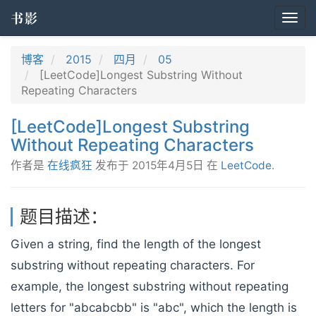
书影
Togg
navi
博客
2015
四月
05
[LeetCode]Longest Substring Without
Repeating Characters
[LeetCode]Longest Substring
Without Repeating Characters
作者是
在线疯狂
发布于
2015年4月5日
在
LeetCode
.
题目描述：
Given a string, find the length of the longest
substring without repeating characters. For
example, the longest substring without repeating
letters for "abcabcbb" is "abc", which the length is