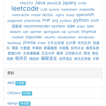
Java
jquery
Http502
jieba分词
kvdb
leetcode
LLM
lucene
markdown
matplotlib
openshift
memcache
modal
MySQL
nginx
nosql
python
PHP
poj
pagerank
phantomjs
py2exe
QQ中
sae
recommender-system
seo
国象棋
scipy
tinymce
sklearn
solr
spinner
springside
sql
syncdb
topcoder
toolbelt
ubuntu
visualization
wordpress
zinnia
wysiwyg
ztree
七牛云存储
云计算
优先队列
加速
乐
博客
大数据
字典树
屏幕截图
并查集
括号补全
推荐系统
数据分析
文本编辑器
日志分析
概率
正则表达式
爬虫
物化
程序员
编程语言
视图
线段树
自然语言
表达式求值
迁移
类别
AWS
2 日志
CKEditor
3 日志
django
14 日志