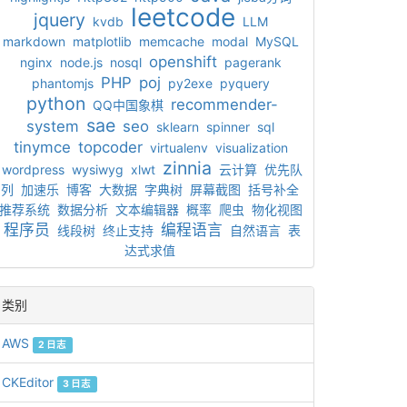
leetcode
jquery
kvdb
LLM
markdown
matplotlib
memcache
modal
MySQL
openshift
nginx
node.js
nosql
pagerank
PHP
poj
phantomjs
py2exe
pyquery
python
recommender-
QQ中国象棋
sae
system
seo
sklearn
spinner
sql
tinymce
topcoder
virtualenv
visualization
zinnia
wordpress
wysiwyg
xlwt
云计算
优先队
列
加速乐
博客
大数据
字典树
屏幕截图
括号补全
推荐系统
数据分析
文本编辑器
概率
爬虫
物化视图
程序员
编程语言
线段树
终止支持
自然语言
表
达式求值
类别
AWS
2 日志
CKEditor
3 日志