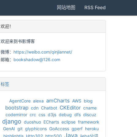
网站地图
RSS Feed
欢迎！
欢迎来到书影博客
微博：
https://weibo.com/qinjiannet/
邮箱：
bookshadow@126.com
标签
amCharts
AgentCore
alexa
AWS
blog
bootstrap
CKEditor
cdn
Chatbot
cname
codemirror
crc
css
d3js
debug
dfs
discuz
django
duoshuo
ECharts
eclipse
framework
GenAI
git
glyphicons
GoAccess
gperf
heroku
Java
highlightjs
Http302
http500
jieba分词