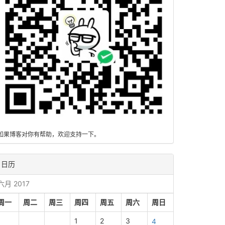
如果博客对你有帮助，欢迎支持一下。
日历
六月 2017
周一
周二
周三
周四
周五
周六
周日
1
2
3
4