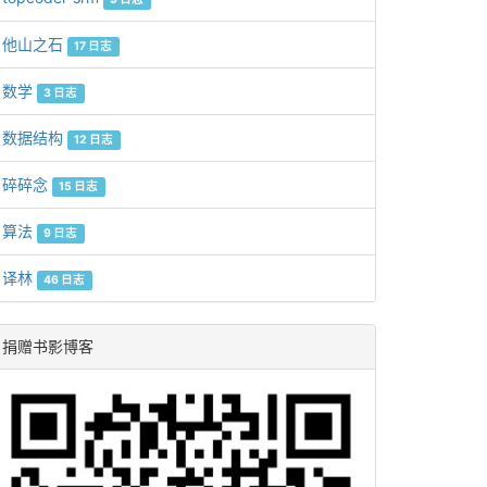
他山之石
17 日志
数学
3 日志
数据结构
12 日志
碎碎念
15 日志
算法
9 日志
译林
46 日志
捐赠书影博客