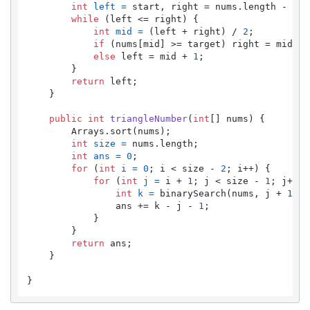
int
left
=
 start, right = nums.length - 
1
;

while
 (left <= right) {

int
mid
=
 (left + right) / 
2
;

if
 (nums[mid] >= target) right = mid - 
else
 left = mid + 
1
;

        }

return
 left;

    }

public
int
triangleNumber
(
int
[] nums)
 {

        Arrays.sort(nums);

int
size
=
 nums.length;

int
ans
=
0
;

for
 (
int
i
=
0
; i < size - 
2
; i++) {

for
 (
int
j
=
 i + 
1
; j < size - 
1
; j++) {
int
k
=
 binarySearch(nums, j + 
1
, n
                ans += k - j - 
1
;

            }

        }

return
 ans;

    }
