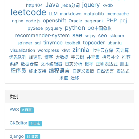
Java
jquery
http404
jieba分词
kvdb
leetcode
LLM
markdown
matplotlib
memcache
openshift
PHP
poj
nginx
node.js
Oracle
pagerank
python
py2exe
pyquery
QQ中国象棋
sae
recommender-system
seo
scipy
sklearn
tinymce
topcoder
spinner
sql
toolbelt
ubuntu
zinnia
visualization
wordpress
xlwt
七牛云存储
云计算
优先队列
加速乐
博客
大数据
字典树
并查集
括号补全
推荐
系统
数据仓库
文本编辑器
日志分析
概率
正则表达式
爬虫
程序员
编程语言
终止支持
自定义表情
自然语言
表达式
求值
迁移
类别
AWS
2 日志
CKEditor
3 日志
django
14 日志