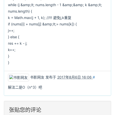
while (j &amp;lt; nums.length - 1 &amp;&amp; k &amp;lt;
nums.length) {
k = Math.max(j + 1, k); //!!! 避免j,k重复
if (nums[i] + nums[j] &amp;lt;= nums[k]) {
j++;
} else {
res += k - j;
k++;
}
}
书影网友
发布于
2017年8月6日 16:06
#
解法二是O（n^3）吧
张贴您的评论