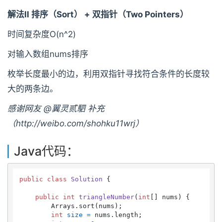
解法II 排序（Sort） + 双指针（Two Pointers）
时间复杂度O(n^2)
对输入数组nums排序
枚举长度最小的边，利用双指针寻找符合条件的长度较
大的两条边。
感谢网友 @翼灵贰駟 补充
（http://weibo.com/shohku11wrj）
Java代码：
public
class
Solution
 {

public
int
triangleNumber
(
int
[] nums)
 {

        Arrays.sort(nums);

int
size
=
 nums.length;
