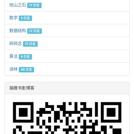
他山之石
17 日志
数学
3 日志
数据结构
12 日志
碎碎念
15 日志
算法
9 日志
译林
46 日志
捐赠书影博客