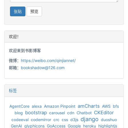
欢迎！
欢迎来到书影博客
微博：
https://weibo.com/qinjiannet/
邮箱：
bookshadow@126.com
标签
amCharts
AgentCore
alexa
Amazon Pinpoint
AWS
bfs
bootstrap
CKEditor
blog
carousel
cdn
Chatbot
django
codeeval
codemirror
crc
css
d3js
duoshuo
GenAI
glyphicons
GoAccess
Google
heroku
highlightjs