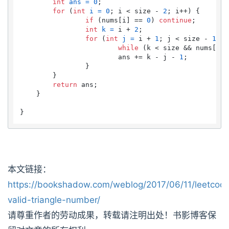
int
ans
=
0
;

for
 (
int
i
=
0
; i < size - 
2
; i++) {

if
 (nums[i] == 
0
) 
continue
;

int
k
=
 i + 
2
;

for
 (
int
j
=
 i + 
1
; j < size - 
1
; j
while
 (k < size && nums[k] 
        		ans += k - j - 
1
;

        	}

        }

return
 ans;

    }

本文链接：
https://bookshadow.com/weblog/2017/06/11/leetcod
valid-triangle-number/
请尊重作者的劳动成果，转载请注明出处！书影博客保