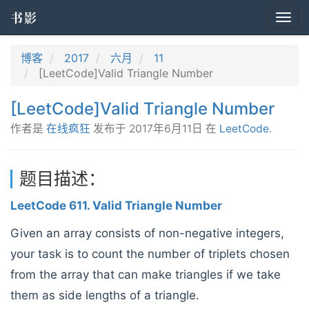
书影
Togg
navi
博客
2017
六月
11
[LeetCode]Valid Triangle Number
[LeetCode]Valid Triangle Number
作者是
在线疯狂
发布于
2017年6月11日
在
LeetCode
.
题目描述：
LeetCode 611. Valid Triangle Number
Given an array consists of non-negative integers,
your task is to count the number of triplets chosen
from the array that can make triangles if we take
them as side lengths of a triangle.