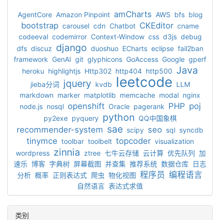
amCharts
AgentCore
Amazon Pinpoint
AWS
bfs
blog
bootstrap
CKEditor
carousel
cdn
Chatbot
cname
codeeval
codemirror
Context-Window
css
d3js
debug
django
dfs
discuz
duoshuo
ECharts
eclipse
fail2ban
framework
GenAI
git
glyphicons
GoAccess
Google
gperf
Java
heroku
highlightjs
Http302
http404
http500
leetcode
jquery
jieba分词
kvdb
LLM
markdown
marker
matplotlib
memcache
modal
nginx
openshift
PHP
poj
node.js
nosql
Oracle
pagerank
python
py2exe
pyquery
QQ中国象棋
sae
recommender-system
seo
scipy
sql
syncdb
tinymce
topcoder
toolbar
toolbelt
visualization
zinnia
wordpress
ztree
七牛云存储
云计算
优先队列
加
速乐
博客
字典树
屏幕截图
并查集
推荐系统
数据仓库
日志
程序员
编程语言
分析
概率
正则表达式
爬虫
物化视图
自然语言
表达式求值
类别