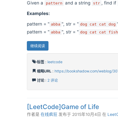
Given a
and a string
, find if
pattern
str
Examples:
pattern = "
", str = "
abba
dog cat cat dog
pattern = "
", str = "
abba
dog cat cat fish
继续阅读
标签
:
leetcode
缩略URL
:
https://bookshadow.com/weblog/30
讨论
:
2 评论
[LeetCode]Game of Life
作者是
在线疯狂
发布于
2015年10月4日
在
Leet