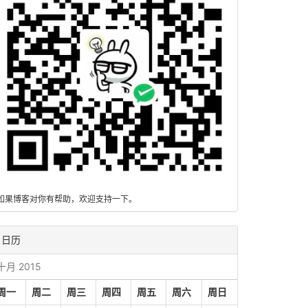
如果博客对你有帮助，欢迎支持一下。
日历
十月 2015
周一
周二
周三
周四
周五
周六
周日