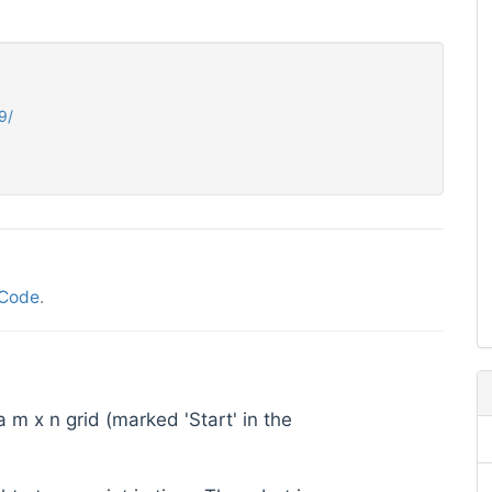
9/
Code
.
a m x n grid (marked 'Start' in the