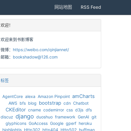
网站地图
RSS Feed
欢迎！
欢迎来到书影博客
微博：
https://weibo.com/qinjiannet/
邮箱：
bookshadow@126.com
标签
amCharts
AgentCore
alexa
Amazon Pinpoint
bootstrap
AWS
bfs
blog
cdn
Chatbot
CKEditor
cname
codemirror
css
d3js
dfs
django
discuz
duoshuo
framework
GenAI
git
glyphicons
GoAccess
Google
gperf
heroku
highlightjs
Http302
http404
Http502
huffman