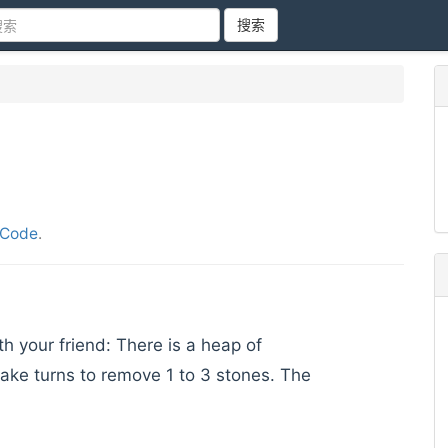
搜索
tCode
.
h your friend: There is a heap of
take turns to remove 1 to 3 stones. The