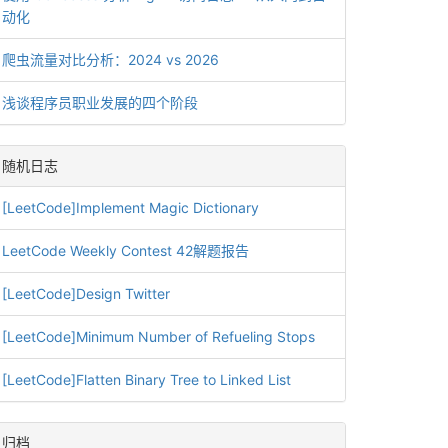
动化
爬虫流量对比分析：2024 vs 2026
浅谈程序员职业发展的四个阶段
随机日志
[LeetCode]Implement Magic Dictionary
LeetCode Weekly Contest 42解题报告
[LeetCode]Design Twitter
[LeetCode]Minimum Number of Refueling Stops
[LeetCode]Flatten Binary Tree to Linked List
归档