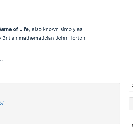
ame of Life
, also known simply as
he British mathematician John Horton
..
6/