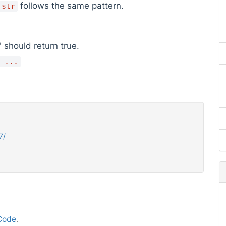
follows the same pattern.
str
" should return true.
 ...
7/
Code
.