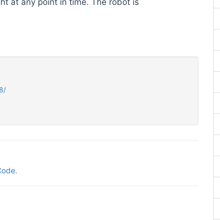
t at any point in time. The robot is
8/
Code
.