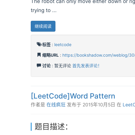
The robot can only move either down or righ
trying to ...
继续阅读
标签
:
leetcode
缩略URL
:
https://bookshadow.com/weblog/30
讨论
: 暂无评论
首先发表评论！
[LeetCode]Word Pattern
作者是
在线疯狂
发布于
2015年10月5日
在
Leet
题目描述：