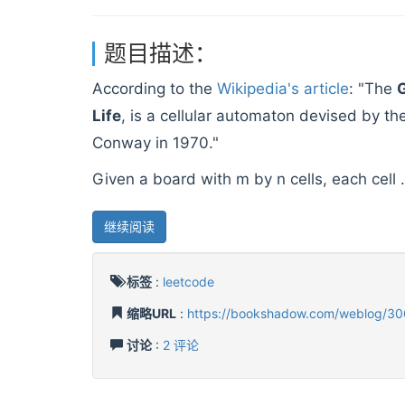
题目描述：
According to the
Wikipedia's article
: "The
G
Life
, is a cellular automaton devised by t
Conway in 1970."
Given a board with m by n cells, each cell .
继续阅读
标签
:
leetcode
缩略URL
:
https://bookshadow.com/weblog/30
讨论
:
2 评论