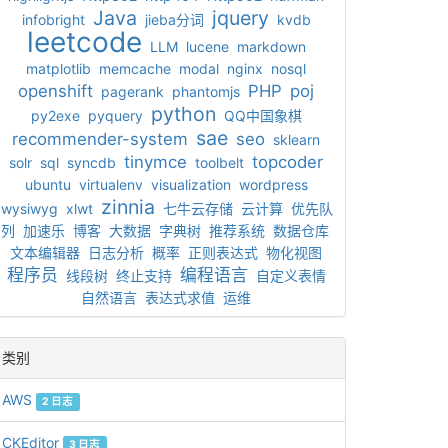
Java
jquery
infobright
jieba分词
kvdb
leetcode
LLM
lucene
markdown
matplotlib
memcache
modal
nginx
nosql
openshift
PHP
poj
pagerank
phantomjs
python
py2exe
pyquery
QQ中国象棋
sae
recommender-system
seo
sklearn
tinymce
topcoder
solr
sql
syncdb
toolbelt
ubuntu
virtualenv
visualization
wordpress
zinnia
wysiwyg
xlwt
七牛云存储
云计算
优先队
列
加速乐
博客
大数据
字典树
推荐系统
数据仓库
文本编辑器
日志分析
概率
正则表达式
物化视图
程序员
编程语言
线段树
终止支持
自定义表情
自然语言
表达式求值
运维
类别
AWS
2 日志
CKEditor
3 日志