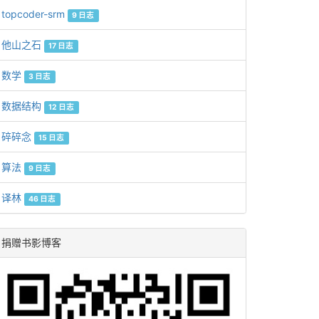
topcoder-srm
9 日志
他山之石
17 日志
数学
3 日志
数据结构
12 日志
碎碎念
15 日志
算法
9 日志
译林
46 日志
捐赠书影博客