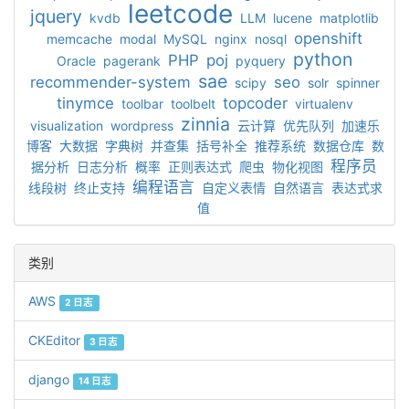
leetcode
jquery
kvdb
LLM
lucene
matplotlib
openshift
memcache
modal
MySQL
nginx
nosql
python
PHP
poj
Oracle
pagerank
pyquery
sae
recommender-system
seo
scipy
solr
spinner
tinymce
topcoder
toolbar
toolbelt
virtualenv
zinnia
visualization
wordpress
云计算
优先队列
加速乐
博客
大数据
字典树
并查集
括号补全
推荐系统
数据仓库
数
程序员
据分析
日志分析
概率
正则表达式
爬虫
物化视图
编程语言
线段树
终止支持
自定义表情
自然语言
表达式求
值
类别
AWS
2 日志
CKEditor
3 日志
django
14 日志