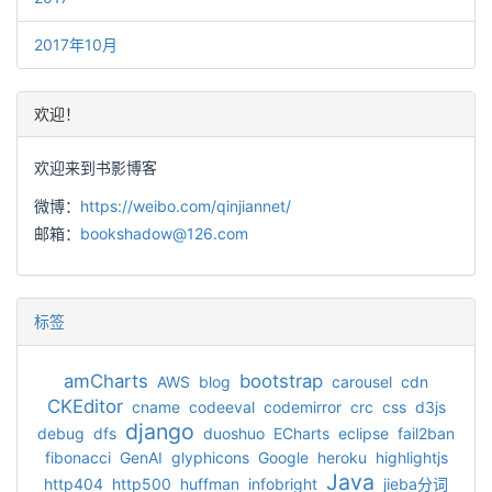
2017年10月
欢迎！
欢迎来到书影博客
微博：
https://weibo.com/qinjiannet/
邮箱：
bookshadow@126.com
标签
amCharts
bootstrap
AWS
blog
carousel
cdn
CKEditor
cname
codeeval
codemirror
crc
css
d3js
django
debug
dfs
duoshuo
ECharts
eclipse
fail2ban
fibonacci
GenAI
glyphicons
Google
heroku
highlightjs
Java
http404
http500
huffman
infobright
jieba分词