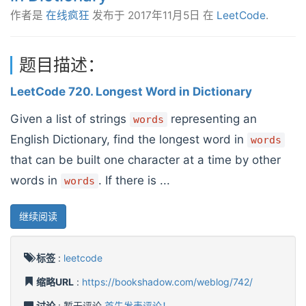
作者是
在线疯狂
发布于
2017年11月5日
在
LeetCode
.
题目描述：
LeetCode 720. Longest Word in Dictionary
Given a list of strings
representing an
words
English Dictionary, find the longest word in
words
that can be built one character at a time by other
words in
. If there is ...
words
继续阅读
标签
:
leetcode
缩略URL
:
https://bookshadow.com/weblog/742/
讨论
: 暂无评论
首先发表评论！