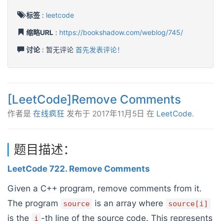
标签
:
leetcode
缩略URL
:
https://bookshadow.com/weblog/745/
讨论
: 暂无评论
首先发表评论！
[LeetCode]Remove Comments
作者是
在线疯狂
发布于
2017年11月5日
在
LeetCode
.
题目描述：
LeetCode 722. Remove Comments
Given a C++ program, remove comments from it.
The program
is an array where
source
source[i]
is the
-th line of the source code. This represents
i