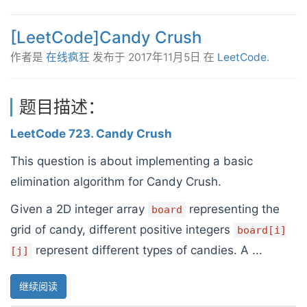
[LeetCode]Candy Crush
作者是
在线疯狂
发布于
2017年11月5日
在
LeetCode
.
题目描述：
LeetCode 723. Candy Crush
This question is about implementing a basic
elimination algorithm for Candy Crush.
Given a 2D integer array
representing the
board
grid of candy, different positive integers
board[i]
represent different types of candies. A ...
[j]
继续阅读