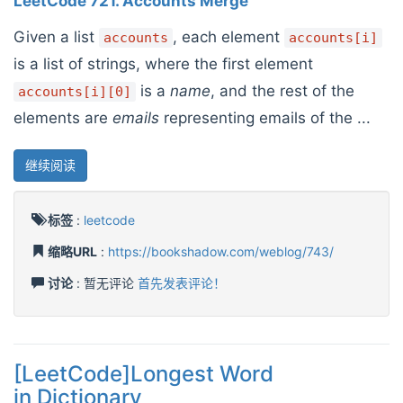
LeetCode 721. Accounts Merge
Given a list
, each element
accounts
accounts[i]
is a list of strings, where the first element
is a
name
, and the rest of the
accounts[i][0]
elements are
emails
representing emails of the ...
继续阅读
标签
:
leetcode
缩略URL
:
https://bookshadow.com/weblog/743/
讨论
: 暂无评论
首先发表评论！
[LeetCode]Longest Word
in Dictionary