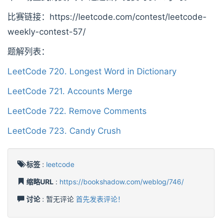
比赛链接：https://leetcode.com/contest/leetcode-
weekly-contest-57/
题解列表：
LeetCode 720. Longest Word in Dictionary
LeetCode 721. Accounts Merge
LeetCode 722. Remove Comments
LeetCode 723. Candy Crush
标签
:
leetcode
缩略URL
:
https://bookshadow.com/weblog/746/
讨论
: 暂无评论
首先发表评论！