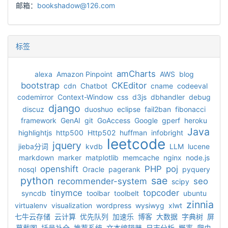
邮箱：
bookshadow@126.com
标签
amCharts
alexa
Amazon Pinpoint
AWS
blog
bootstrap
CKEditor
cdn
Chatbot
cname
codeeval
codemirror
Context-Window
css
d3js
dbhandler
debug
django
discuz
duoshuo
eclipse
fail2ban
fibonacci
framework
GenAI
git
GoAccess
Google
gperf
heroku
Java
highlightjs
http500
Http502
huffman
infobright
leetcode
jquery
jieba分词
kvdb
LLM
lucene
markdown
marker
matplotlib
memcache
nginx
node.js
openshift
PHP
poj
nosql
Oracle
pagerank
pyquery
python
sae
recommender-system
seo
scipy
tinymce
topcoder
syncdb
toolbar
toolbelt
ubuntu
zinnia
virtualenv
visualization
wordpress
wysiwyg
xlwt
七牛云存储
云计算
优先队列
加速乐
博客
大数据
字典树
屏
幕截图
括号补全
推荐系统
文本编辑器
日志分析
概率
爬虫