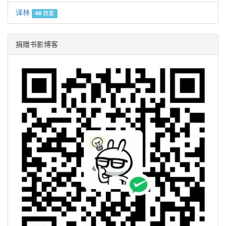
译林
46 日志
捐赠书影博客