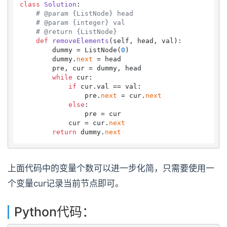
class
Solution
:

# @param {ListNode} head
# @param {integer} val
# @return {ListNode}
def
removeElements
(
self, head, val
):

        dummy = ListNode(
0
)

        dummy.
next
 = head

        pre, cur = dummy, head

while
 cur:

if
 cur.val == val:

                pre.
next
 = cur.
next
else
:

                pre = cur

            cur = cur.
next
return
 dummy.
next
上面代码中的变量个数可以进一步化简，只需要使用一
个变量cur记录当前节点即可。
Python代码：