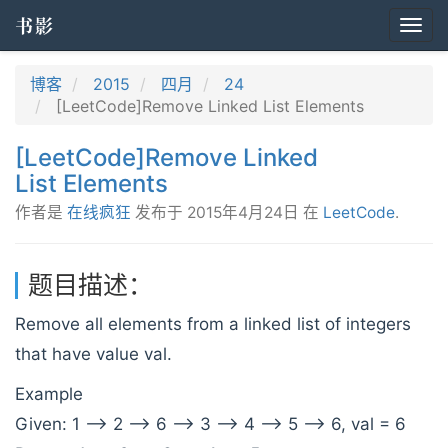
书影
Togg
navi
博客
2015
四月
24
[LeetCode]Remove Linked List Elements
[LeetCode]Remove Linked
List Elements
作者是
在线疯狂
发布于
2015年4月24日
在
LeetCode
.
题目描述：
Remove all elements from a linked list of integers
that have value val.
Example
Given: 1 --> 2 --> 6 --> 3 --> 4 --> 5 --> 6, val = 6