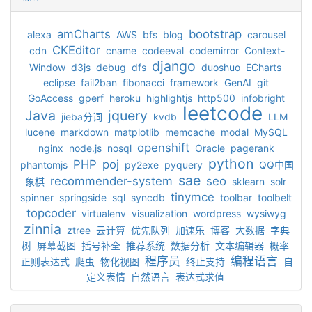
amCharts
bootstrap
alexa
AWS
bfs
blog
carousel
CKEditor
cdn
cname
codeeval
codemirror
Context-
django
Window
d3js
debug
dfs
duoshuo
ECharts
eclipse
fail2ban
fibonacci
framework
GenAI
git
GoAccess
gperf
heroku
highlightjs
http500
infobright
leetcode
Java
jquery
jieba分词
kvdb
LLM
lucene
markdown
matplotlib
memcache
modal
MySQL
openshift
nginx
node.js
nosql
Oracle
pagerank
python
PHP
poj
phantomjs
py2exe
pyquery
QQ中国
sae
recommender-system
seo
象棋
sklearn
solr
tinymce
spinner
springside
sql
syncdb
toolbar
toolbelt
topcoder
virtualenv
visualization
wordpress
wysiwyg
zinnia
ztree
云计算
优先队列
加速乐
博客
大数据
字典
树
屏幕截图
括号补全
推荐系统
数据分析
文本编辑器
概率
程序员
编程语言
正则表达式
爬虫
物化视图
终止支持
自
定义表情
自然语言
表达式求值