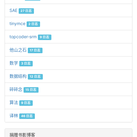
SAE
27 日志
tinymce
2 日志
topcoder-srm
9 日志
他山之石
17 日志
数学
3 日志
数据结构
12 日志
碎碎念
15 日志
算法
9 日志
译林
46 日志
捐赠书影博客