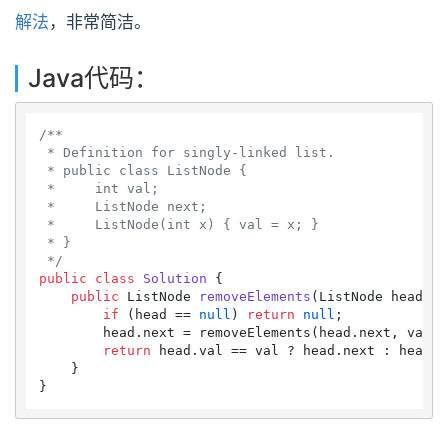
解法
，非常简洁。
Java代码：
/**

 * Definition for singly-linked list.

 * public class ListNode {

 *     int val;

 *     ListNode next;

 *     ListNode(int x) { val = x; }

 * }

 */
public
class
Solution
 {

public
 ListNode 
removeElements
(ListNode head, 
i
if
 (head == 
null
) 
return
null
;

        head.next = removeElements(head.next, val);

return
 head.val == val ? head.next : head;

    }
