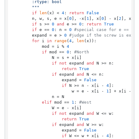
        :rtype: bool

        """
if
len
(x) < 
4
: 
return
False
        n, w, s, e = x[
0
], -x[
1
], x[
0
] - x[
2
], x[
3
]
if
 s >= 
0
and
 e >= 
0
: 
return
True
if
 e == 
0
: n = 
0
#special case for e == 0
        expand = e > 
0
#judge if the screw is expan
for
 i 
in
range
(
4
, 
len
(x)):

            mod = i % 
4
if
 mod == 
0
: 
#North
                N = s + x[i]

if
not
 expand 
and
 N >= n: 

return
True
if
 expand 
and
 N <= n:

                    expand = 
False
if
 N >= n - x[i - 
4
]:

                        w = e - x[i - 
1
] + x[i - 
3
]

                n = N

elif
 mod == 
1
: 
#West
                W = e - x[i]

if
not
 expand 
and
 W <= w:

return
True
if
 expand 
and
 W >= w:

                    expand = 
False
if
 W <= w + x[i - 
4
]:
