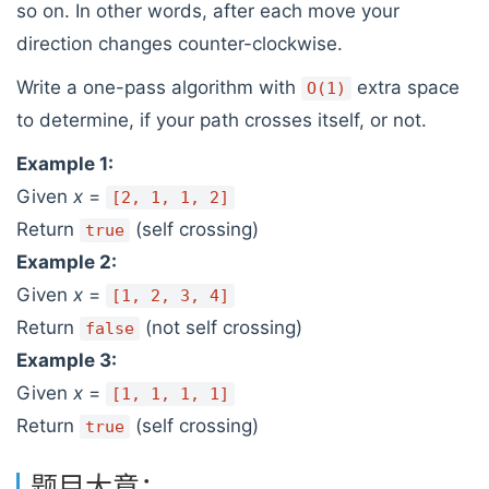
so on. In other words, after each move your
direction changes counter-clockwise.
Write a one-pass algorithm with
extra space
O(1)
to determine, if your path crosses itself, or not.
Example 1:
Given
x
=
[2, 1, 1, 2]
Return
(self crossing)
true
Example 2:
Given
x
=
[1, 2, 3, 4]
Return
(not self crossing)
false
Example 3:
Given
x
=
[1, 1, 1, 1]
Return
(self crossing)
true
题目大意：