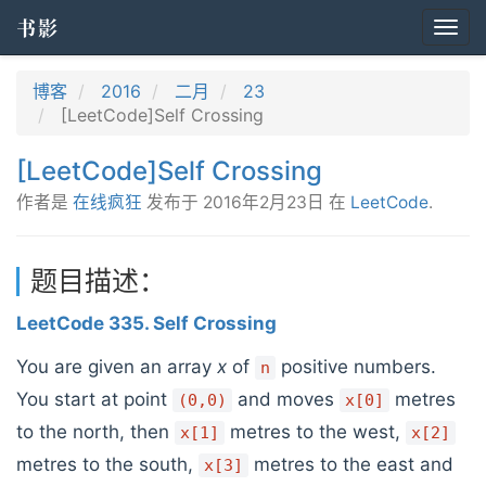
书影
Togg
navi
博客
2016
二月
23
[LeetCode]Self Crossing
[LeetCode]Self Crossing
作者是
在线疯狂
发布于
2016年2月23日
在
LeetCode
.
题目描述：
LeetCode 335. Self Crossing
You are given an array
x
of
positive numbers.
n
You start at point
and moves
metres
(0,0)
x[0]
to the north, then
metres to the west,
x[1]
x[2]
metres to the south,
metres to the east and
x[3]