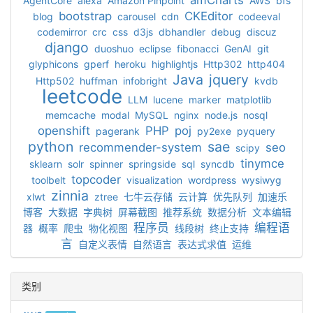
amCharts
AgentCore
alexa
Amazon Pinpoint
AWS
bfs
bootstrap
CKEditor
blog
carousel
cdn
codeeval
codemirror
crc
css
d3js
dbhandler
debug
discuz
django
duoshuo
eclipse
fibonacci
GenAI
git
glyphicons
gperf
heroku
highlightjs
Http302
http404
Java
jquery
Http502
huffman
infobright
kvdb
leetcode
LLM
lucene
marker
matplotlib
memcache
modal
MySQL
nginx
node.js
nosql
openshift
PHP
poj
pagerank
py2exe
pyquery
python
sae
recommender-system
seo
scipy
tinymce
sklearn
solr
spinner
springside
sql
syncdb
topcoder
toolbelt
visualization
wordpress
wysiwyg
zinnia
xlwt
ztree
七牛云存储
云计算
优先队列
加速乐
博客
大数据
字典树
屏幕截图
推荐系统
数据分析
文本编辑
程序员
编程语
器
概率
爬虫
物化视图
线段树
终止支持
言
自定义表情
自然语言
表达式求值
运维
类别