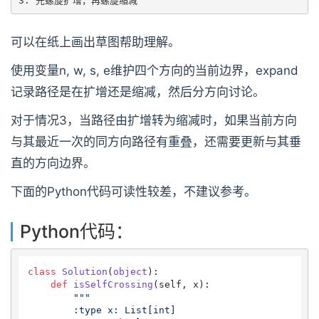
3. 先螺旋扩增，再螺旋缩减
可以在纸上画出草图帮助理解。
使用变量n, w, s, e维护四个方向的当前边界，expand
记录路径是在扩增还是缩减，然后分方向讨论。
对于情况3，当路径由扩增转为缩减时，如果当前方向
与其最近一次的同方向路径有重叠，还需要更新与其垂
直的方向边界。
下面的Python代码可读性较差，不建议参考。
Python代码：
class
Solution
(
object
):

def
isSelfCrossing
(
self, x
):

"""

        :type x: List[int]
