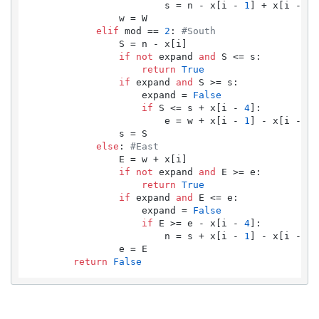
                        s = n - x[i - 
1
] + x[i - 
3
]

                w = W

elif
 mod == 
2
: 
#South
                S = n - x[i]

if
not
 expand 
and
 S <= s:

return
True
if
 expand 
and
 S >= s:

                    expand = 
False
if
 S <= s + x[i - 
4
]:

                        e = w + x[i - 
1
] - x[i - 
3
]

                s = S

else
: 
#East
                E = w + x[i]

if
not
 expand 
and
 E >= e:

return
True
if
 expand 
and
 E <= e:

                    expand = 
False
if
 E >= e - x[i - 
4
]:

                        n = s + x[i - 
1
] - x[i - 
3
]

                e = E

return
False