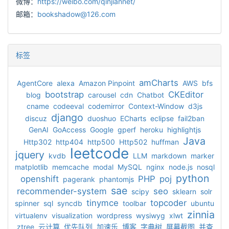
微博：
https://weibo.com/qinjiannet/
邮箱：
bookshadow@126.com
标签
amCharts
AgentCore
alexa
Amazon Pinpoint
AWS
bfs
bootstrap
CKEditor
blog
carousel
cdn
Chatbot
cname
codeeval
codemirror
Context-Window
d3js
django
discuz
duoshuo
ECharts
eclipse
fail2ban
GenAI
GoAccess
Google
gperf
heroku
highlightjs
Java
Http302
http404
http500
Http502
huffman
leetcode
jquery
kvdb
LLM
markdown
marker
matplotlib
memcache
modal
MySQL
nginx
node.js
nosql
python
openshift
PHP
poj
pagerank
phantomjs
sae
recommender-system
seo
scipy
sklearn
solr
tinymce
topcoder
spinner
sql
syncdb
toolbar
ubuntu
zinnia
virtualenv
visualization
wordpress
wysiwyg
xlwt
ztree
云计算
优先队列
加速乐
博客
字典树
屏幕截图
并查