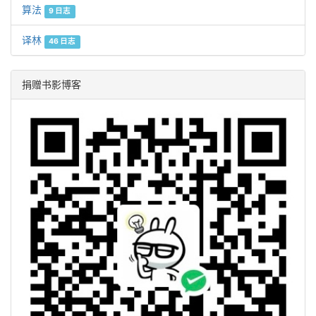
算法
9 日志
译林
46 日志
捐赠书影博客