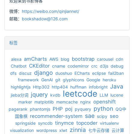
欢迎来到书影博客
微博：
https://weibo.com/qinjiannet/
邮箱：
bookshadow@126.com
标签
amCharts
bootstrap
alexa
AWS
blog
carousel
cdn
CKEditor
Chatbot
cname
codemirror
crc
d3js
debug
django
dfs
discuz
duoshuo
ECharts
eclipse
fail2ban
framework
GenAI
git
glyphicons
Google
heroku
Java
highlightjs
Http302
http404
huffman
infobright
leetcode
jquery
jieba分词
kvdb
LLM
lucene
openshift
marker
matplotlib
memcache
nginx
python
PHP
poj
pagerank
phantomjs
pyquery
QQ中
sae
recommender-system
seo
国象棋
scipy
tinymce
topcoder
springside
syncdb
virtualenv
zinnia
visualization
wordpress
xlwt
七牛云存储
云计算