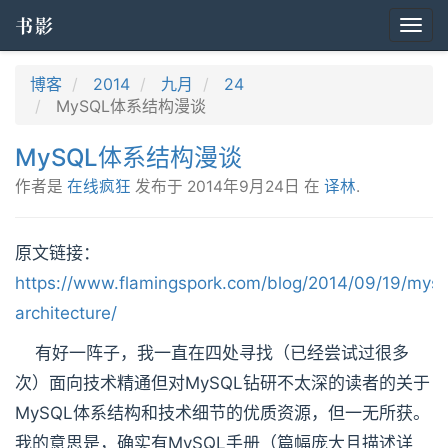
书影
Togg
navi
博客
2014
九月
24
MySQL体系结构漫谈
MySQL体系结构漫谈
作者是
在线疯狂
发布于
2014年9月24日
在
译林
.
原文链接：
https://www.flamingspork.com/blog/2014/09/19/mysq
architecture/
有好一阵子，我一直在四处寻找（已经尝试过很多
次）面向技术精通但对MySQL钻研不太深的读者的关于
MySQL体系结构和技术细节的优质资源，但一无所获。
我的意思是，确实有MySQL手册（篇幅庞大且描述详