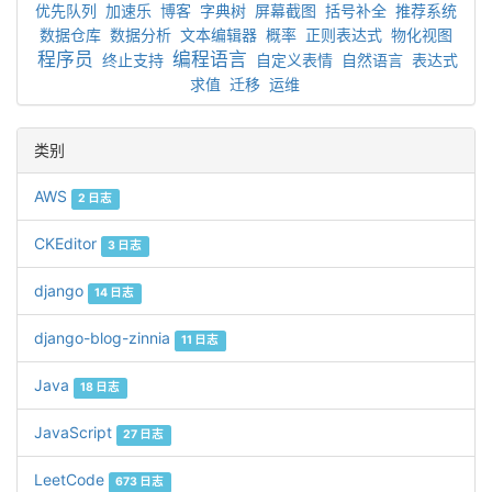
优先队列
加速乐
博客
字典树
屏幕截图
括号补全
推荐系统
数据仓库
数据分析
文本编辑器
概率
正则表达式
物化视图
程序员
编程语言
终止支持
自定义表情
自然语言
表达式
求值
迁移
运维
类别
AWS
2 日志
CKEditor
3 日志
django
14 日志
django-blog-zinnia
11 日志
Java
18 日志
JavaScript
27 日志
LeetCode
673 日志