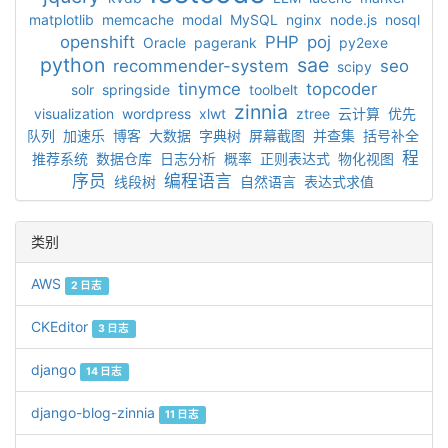
matplotlib
memcache
modal
MySQL
nginx
node.js
nosql
openshift
PHP
poj
Oracle
pagerank
py2exe
python
sae
recommender-system
seo
scipy
tinymce
topcoder
solr
springside
toolbelt
zinnia
visualization
wordpress
xlwt
ztree
云计算
优先
队列
加速乐
博客
大数据
字典树
屏幕截图
并查集
括号补全
程
推荐系统
数据仓库
日志分析
概率
正则表达式
物化视图
序员
编程语言
线段树
自然语言
表达式求值
类别
AWS
2 日志
CKEditor
3 日志
django
14 日志
django-blog-zinnia
11 日志