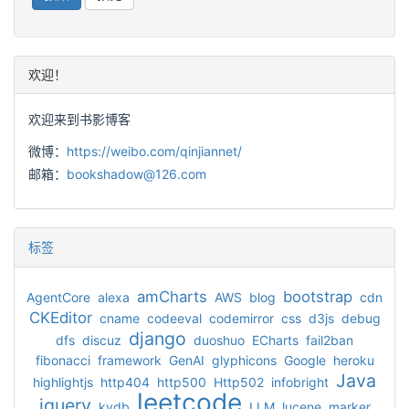
欢迎！
欢迎来到书影博客
微博：
https://weibo.com/qinjiannet/
邮箱：
bookshadow@126.com
标签
amCharts
bootstrap
AgentCore
alexa
AWS
blog
cdn
CKEditor
cname
codeeval
codemirror
css
d3js
debug
django
dfs
discuz
duoshuo
ECharts
fail2ban
fibonacci
framework
GenAI
glyphicons
Google
heroku
Java
highlightjs
http404
http500
Http502
infobright
leetcode
jquery
kvdb
LLM
lucene
marker