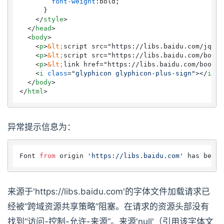
font-weight
:bold;

      }

</
style
>
</
head
>
<
body
>
<
p
>
&lt;
script src="https://libs.baidu.com/jquer
<
p
>
&lt;
script src="https://libs.baidu.com/boots
<
p
>
&lt;
link href="https://libs.baidu.com/bootst
<
i
class
=
"glyphicon glyphicon-plus-sign"
>
</
i
>
</
body
>
</
html
>
异常提示信息为：
Font 
from
 origin 
'https://libs.baidu.com'
 has been 
来源于'https://libs.baidu.com'的字体文件加载请求已
经被“跨域资源共享策略”阻塞。在请求的资源头部没有
找到“访问-控制-允许-来源”。来源'null'（引用该字体文