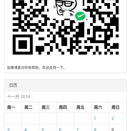
如果博客对你有帮助，欢迎支持一下。
日历
十一月 2014
周一
周二
周三
周四
周五
周六
周日
1
2
9
3
4
5
6
7
8