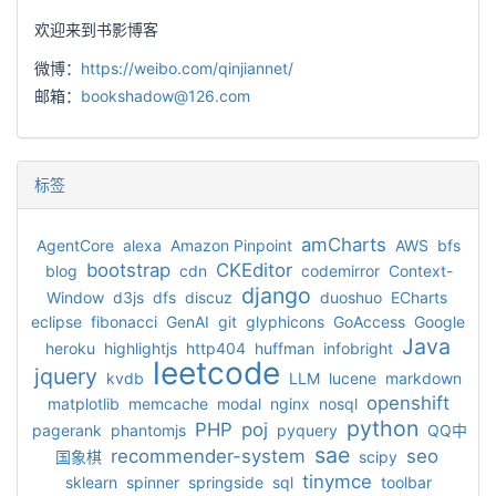
欢迎来到书影博客
微博：
https://weibo.com/qinjiannet/
邮箱：
bookshadow@126.com
标签
amCharts
AgentCore
alexa
Amazon Pinpoint
AWS
bfs
bootstrap
CKEditor
blog
cdn
codemirror
Context-
django
Window
d3js
dfs
discuz
duoshuo
ECharts
eclipse
fibonacci
GenAI
git
glyphicons
GoAccess
Google
Java
heroku
highlightjs
http404
huffman
infobright
leetcode
jquery
kvdb
LLM
lucene
markdown
openshift
matplotlib
memcache
modal
nginx
nosql
python
PHP
poj
pagerank
phantomjs
pyquery
QQ中
sae
recommender-system
seo
国象棋
scipy
tinymce
sklearn
spinner
springside
sql
toolbar