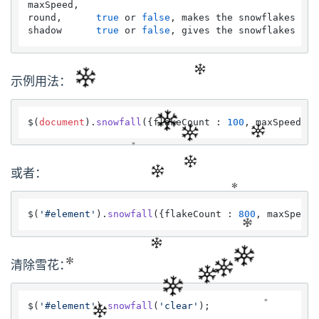
maxSpeed,

round,      
true
 or 
false
, makes the snowflakes rou
shadow      
true
 or 
false
, gives the snowflakes a s
示例用法：
$(
document
).
snowfall
({flakeCount : 
100
, maxSpeed : 
或者：
$(
'#element'
).
snowfall
({flakeCount : 
800
, maxSpeed 
清除雪花：
$(
'#element'
).
snowfall
(
'clear'