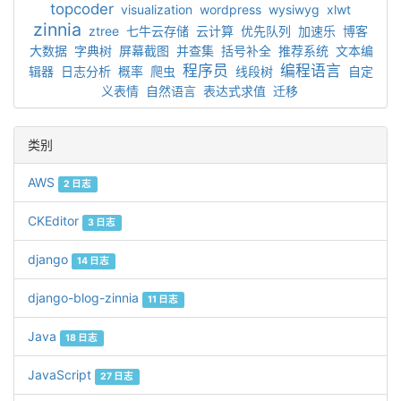
topcoder
visualization
wordpress
wysiwyg
xlwt
zinnia
ztree
七牛云存储
云计算
优先队列
加速乐
博客
大数据
字典树
屏幕截图
并查集
括号补全
推荐系统
文本编
程序员
编程语言
辑器
日志分析
概率
爬虫
线段树
自定
义表情
自然语言
表达式求值
迁移
类别
AWS
2 日志
CKEditor
3 日志
django
14 日志
django-blog-zinnia
11 日志
Java
18 日志
JavaScript
27 日志