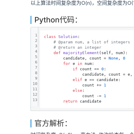
以上算法时间复杂度为O(n)，空间复杂度为O(1
Python代码：
1
class
Solution
:

2
# @param num, a list of integers
3
# @return an integer
4
def
majorityElement
(
self, num
):

5
        candidate, count = 
None
, 
0
6
for
 e 
in
 num:

7
if
 count == 
0
:

8
                candidate, count = e,
9
elif
 e == candidate:

10
                count += 
1
11
else
:

12
                count -= 
1
13
return
官方解析：