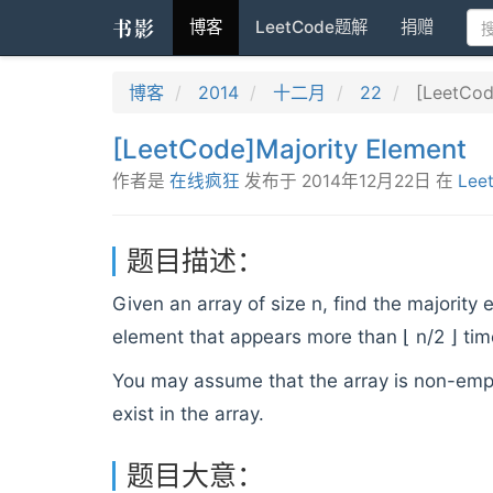
书影
博客
LeetCode题解
捐赠
博客
2014
十二月
22
[LeetCod
[LeetCode]Majority Element
作者是
在线疯狂
发布于
2014年12月22日
在
Lee
题目描述：
Given an array of size n, find the majority
element that appears more than ⌊ n/2 ⌋ tim
You may assume that the array is non-emp
exist in the array.
题目大意：