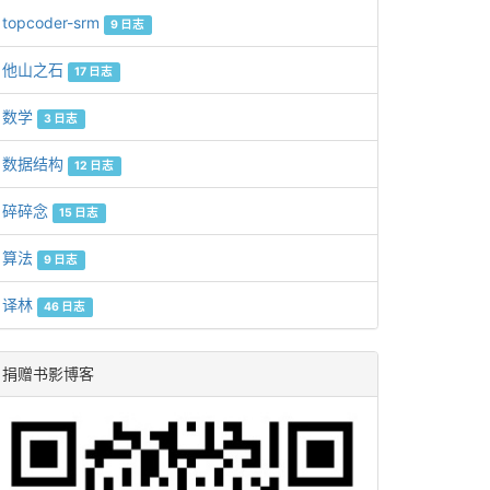
topcoder-srm
9 日志
他山之石
17 日志
数学
3 日志
数据结构
12 日志
碎碎念
15 日志
算法
9 日志
译林
46 日志
捐赠书影博客