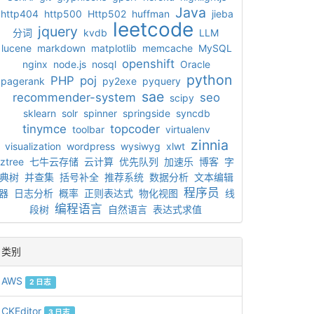
Java
http404
http500
Http502
huffman
jieba
leetcode
jquery
分词
kvdb
LLM
lucene
markdown
matplotlib
memcache
MySQL
openshift
nginx
node.js
nosql
Oracle
python
PHP
poj
pagerank
py2exe
pyquery
sae
recommender-system
seo
scipy
sklearn
solr
spinner
springside
syncdb
tinymce
topcoder
toolbar
virtualenv
zinnia
visualization
wordpress
wysiwyg
xlwt
ztree
七牛云存储
云计算
优先队列
加速乐
博客
字
典树
并查集
括号补全
推荐系统
数据分析
文本编辑
程序员
器
日志分析
概率
正则表达式
物化视图
线
编程语言
段树
自然语言
表达式求值
类别
AWS
2 日志
CKEditor
3 日志