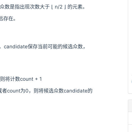
是指出现次数大于 ⌊ n/2 ⌋ 的元素。
远存在。
nt。candidate保存当前可能的候选众数，
将计数count + 1
count为0，则将候选众数candidate的
。