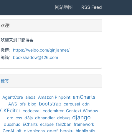
网站地图
RSS Feed
欢迎！
欢迎来到书影博客
微博：
https://weibo.com/qinjiannet/
邮箱：
bookshadow@126.com
标签
amCharts
AgentCore
alexa
Amazon Pinpoint
bootstrap
AWS
bfs
blog
carousel
cdn
CKEditor
codeeval
codemirror
Context-Window
django
crc
css
d3js
dbhandler
debug
duoshuo
ECharts
eclipse
fail2ban
framework
GenAI
git
glyphicons
gperf
heroku
highlightjs