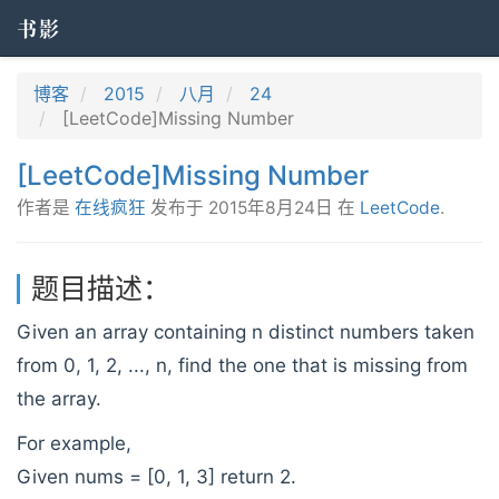
书影
博客
2015
八月
24
[LeetCode]Missing Number
[LeetCode]Missing Number
作者是
在线疯狂
发布于
2015年8月24日
在
LeetCode
.
题目描述：
Given an array containing n distinct numbers taken
from 0, 1, 2, ..., n, find the one that is missing from
the array.
For example,
Given nums = [0, 1, 3] return 2.