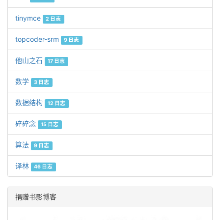
tinymce
2 日志
topcoder-srm
9 日志
他山之石
17 日志
数学
3 日志
数据结构
12 日志
碎碎念
15 日志
算法
9 日志
译林
46 日志
捐赠书影博客