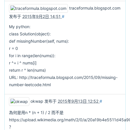
traceformula.blogspot.com
发布于
2015年9月2日 14:51
#
My python:
class Solution(object):
def missingNumber(self, nums):
r = 0
for i in range(len(nums)):
r ^= i ^ nums[i]
return r ^ len(nums)
URL: http://traceformula.blogspot.com/2015/09/missing-
number-leetcode.html
okwap
发布于
2015年9月13日 12:52
#
為何是用n * (n + 1) / 2 而不是
https://upload.wikimedia.org/math/2/0/a/20a19b4e5511d45
？