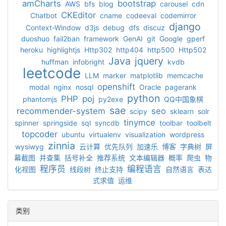
amCharts
bootstrap
AWS
bfs
blog
carousel
cdn
CKEditor
Chatbot
cname
codeeval
codemirror
django
Context-Window
d3js
debug
dfs
discuz
duoshuo
fail2ban
framework
GenAI
git
Google
gperf
heroku
highlightjs
Http302
http404
http500
Http502
Java
jquery
huffman
infobright
kvdb
leetcode
LLM
marker
matplotlib
memcache
openshift
modal
nginx
nosql
Oracle
pagerank
python
PHP
poj
phantomjs
py2exe
QQ中国象棋
sae
recommender-system
seo
scipy
sklearn
solr
tinymce
spinner
springside
sql
syncdb
toolbar
toolbelt
topcoder
ubuntu
virtualenv
visualization
wordpress
zinnia
wysiwyg
云计算
优先队列
加速乐
博客
字典树
屏
幕截图
并查集
括号补全
推荐系统
文本编辑器
概率
爬虫
物
程序员
编程语言
化视图
线段树
终止支持
自然语言
表达
式求值
运维
类别