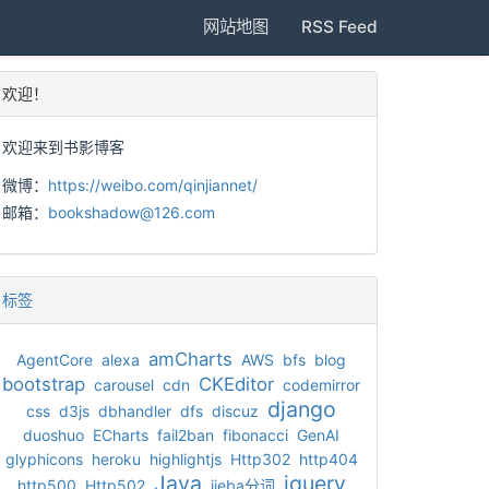
网站地图
RSS Feed
欢迎！
欢迎来到书影博客
微博：
https://weibo.com/qinjiannet/
邮箱：
bookshadow@126.com
标签
amCharts
AgentCore
alexa
AWS
bfs
blog
bootstrap
CKEditor
carousel
cdn
codemirror
django
css
d3js
dbhandler
dfs
discuz
duoshuo
ECharts
fail2ban
fibonacci
GenAI
glyphicons
heroku
highlightjs
Http302
http404
Java
jquery
http500
Http502
jieba分词