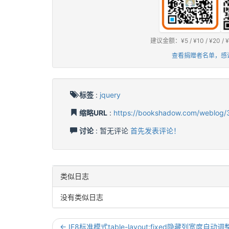
建议金额：¥5 / ¥10 / ¥2
查看捐赠者名单，感
标签
:
jquery
缩略URL
:
https://bookshadow.com/weblog/
讨论
: 暂无评论
首先发表评论！
类似日志
没有类似日志
← IE8标准模式table-layout:fixed隐藏列宽度自动调