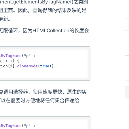
ent.getElementsByTagName()之类的
组里面。因此，查询得到的结果反映的是
更新。
环，因为HTMLCollection的长度会
sByTagName
(
"p"
h
; i++) {

tion[i].
cloneNode
(
true
));

者重复调用选择器，使用速度更快、原生的实
，我们可以在需要时方便地将任何集合传递给
sByTagName
(
"p"