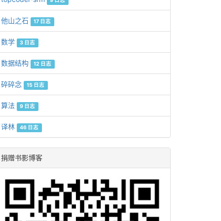
9 日志
他山之石
17 日志
数学
3 日志
数据结构
12 日志
碎碎念
15 日志
算法
9 日志
译林
46 日志
捐赠书影博客