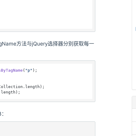
yTagName方法与jQuery选择器分别获取每一
sByTagName
(
"p"
Collection.
length
.
length
3：