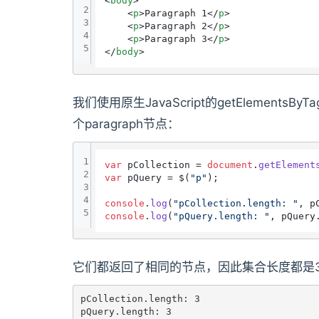
<
body
>
2
<
p
>
Paragraph 1
</
p
>
3
<
p
>
Paragraph 2
</
p
>
4
<
p
>
Paragraph 3
</
p
>
5
</
body
>
我们使用原生JavaScript的getElementsB
个paragraph节点：
1
var
 pCollection = 
document
.
getElement
2
var
 pQuery = $(
"p"
);

3
4
console
.
log
(
"pCollection.length: "
, p
5
console
.
log
(
"pQuery.length: "
, pQuery
它们都返回了相同的节点，因此集合长度都是
pCollection.length: 3

pQuery.length: 3