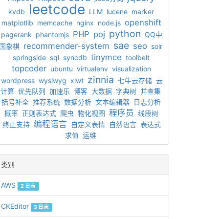
leetcode
kvdb
LLM
lucene
marker
openshift
matplotlib
memcache
nginx
node.js
python
PHP
poj
pagerank
phantomjs
QQ中
sae
recommender-system
seo
国象棋
solr
tinymce
springside
sql
syncdb
toolbelt
topcoder
ubuntu
virtualenv
visualization
zinnia
wordpress
wysiwyg
xlwt
七牛云存储
云
计算
优先队列
加速乐
博客
大数据
字典树
并查集
括号补全
推荐系统
数据分析
文本编辑器
日志分析
程序员
概率
正则表达式
爬虫
物化视图
线段树
编程语言
终止支持
自定义表情
自然语言
表达式
求值
运维
类别
AWS
2 日志
CKEditor
3 日志