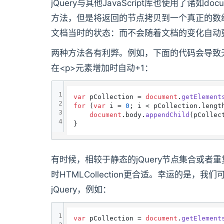
jQuery与其他JavaScript库也使用了诸如docum
方法，但是将返回的节点拷贝到一个真正的数
文档当时的状态：而不会随着文档的变化自动
两种方法各有利弊。例如，下面的代码会导致无限循
在<p>元素增加时自动+1：
1
var
 pCollection = 
document
.
getElement
2
for
 (
var
 i = 
0
; i < pCollection.
lengt
3
document
.
body
.
appendChild
(pCollec
4
有时候，相较于静态的jQuery节点集合或
时HTMLCollection更合适。幸运的是
jQuery，例如：
1
var
 pCollection = 
document
.
getElement