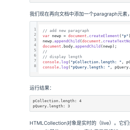
我们现在再向文档中添加一个paragraph元
1
// add new paragraph
2
var
 newp = 
document
.
createElement
(
"p"
)
3
newp.
appendChild
(
document
.
createTextN
4
document
.
body
.
appendChild
5
// 
6
// display length
7
console
.
log
(
"pCollection.length: "
, p
8
console
.
log
(
"pQuery.length: "
, pQuery
运行结果：
pCollection.length: 4

pQuery.length: 3
HTMLCollection对象是实时的（live