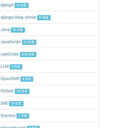
django
14 日志
django-blog-zinnia
11 日志
Java
18 日志
JavaScript
27 日志
LeetCode
673 日志
LLM
3 日志
OpenShift
6 日志
Python
32 日志
SAE
27 日志
tinymce
2 日志
topcoder-srm