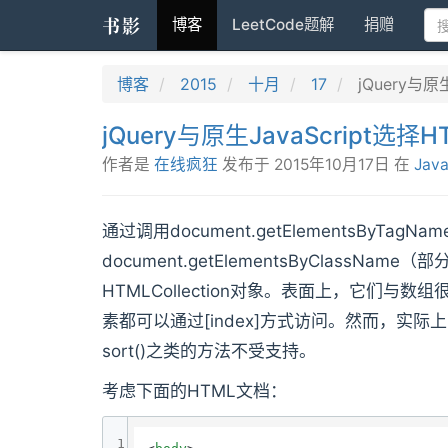
书影
博客
LeetCode题解
捐赠
博客
2015
十月
17
jQuery与原
jQuery与原生JavaScript选
作者是
在线疯狂
发布于
2015年10月17日
在
Java
通过调用document.getElementsByTagName
document.getElementsByClassN
HTMLCollection对象。表面上，它们与数
素都可以通过[index]方式访问。然而，实际上它们
sort()之类的方法不受支持。
考虑下面的HTML文档：
1