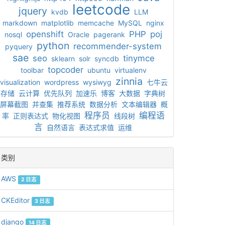
leetcode
jquery
kvdb
LLM
markdown
matplotlib
memcache
MySQL
nginx
openshift
PHP
poj
nosql
Oracle
pagerank
python
recommender-system
pyquery
sae
seo
tinymce
sklearn
solr
syncdb
topcoder
toolbar
ubuntu
virtualenv
zinnia
visualization
wordpress
wysiwyg
七牛云
存储
云计算
优先队列
加速乐
博客
大数据
字典树
屏幕截图
并查集
推荐系统
数据分析
文本编辑器
概
程序员
编程语
率
正则表达式
物化视图
线段树
言
自然语言
表达式求值
运维
类别
AWS
2 日志
CKEditor
3 日志
django
14 日志