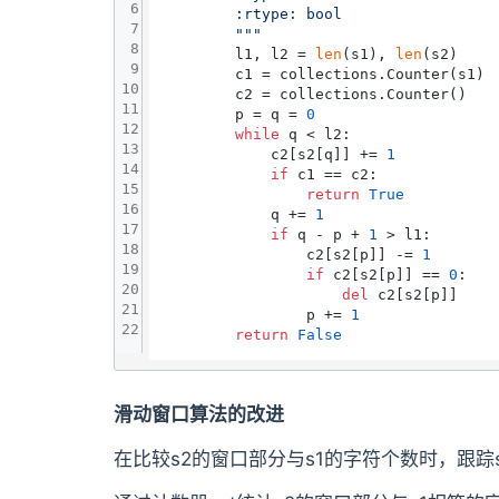
6
        :rtype: bool

7
        """
8
        l1, l2 = 
len
(s1), 
len
(s2)

9
        c1 = collections.Counter(s1)

10
        c2 = collections.Counter()

11
        p = q = 
0
12
while
 q < l2:

13
            c2[s2[q]] += 
1
14
if
 c1 == c2:

15
return
True
16
            q += 
1
17
if
 q - p + 
1
 > l1:

18
                c2[s2[p]] -= 
1
19
if
 c2[s2[p]] == 
0
:

20
del
 c2[s2[p]]

21
                p += 
1
22
return
False
滑动窗口算法的改进
在比较s2的窗口部分与s1的字符个数时，跟踪