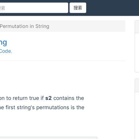
搜索
ermutation in String
ng
Code
.
on to return true if
s2
contains the
e first string's permutations is the