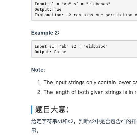
Input:
Output:
Explanation:
Example 2:
Input:
Output:
Note:
The input strings only contain lower ca
The length of both given strings is in 
题目大意：
给定字符串s1和s2，判断s2中是否包含s1的
串。