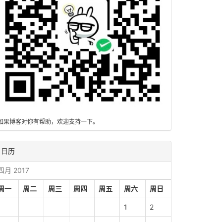
如果博客对你有帮助，欢迎支持一下。
日历
四月 2017
周一
周二
周三
周四
周五
周六
周日
1
2