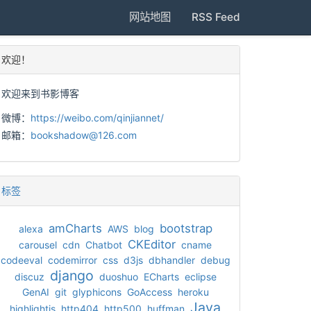
网站地图
RSS Feed
欢迎！
欢迎来到书影博客
微博：
https://weibo.com/qinjiannet/
邮箱：
bookshadow@126.com
标签
amCharts
bootstrap
alexa
AWS
blog
CKEditor
carousel
cdn
Chatbot
cname
codeeval
codemirror
css
d3js
dbhandler
debug
django
discuz
duoshuo
ECharts
eclipse
GenAI
git
glyphicons
GoAccess
heroku
Java
highlightjs
http404
http500
huffman