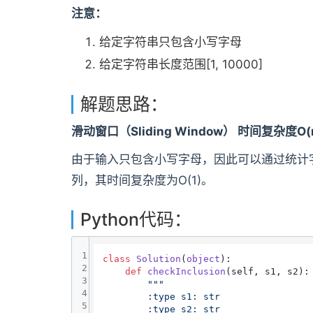
注意：
给定字符串只包含小写字母
给定字符串长度范围[1, 10000]
解题思路：
滑动窗口（Sliding Window） 时间复杂度O(
由于输入只包含小写字母，因此可以通过统计
列，其时间复杂度为O(1)。
Python代码：
1
class
Solution
(
object
):

2
def
checkInclusion
(
self, s1, s2
):

3
"""

4
        :type s1: str

5
        :type s2: str
