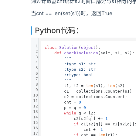
通过计数器cnt统计s2的窗口部分与s1相等的
当cnt == len(set(s1))时，返回True
Python代码：
1
class
Solution
(
object
):

2
def
checkInclusion
(
self, s1, s2
):

3
"""

4
        :type s1: str

5
        :type s2: str

6
        :rtype: bool

7
        """
8
        l1, l2 = 
len
(s1), 
len
(s2)

9
        c1 = collections.Counter(s1)

10
        c2 = collections.Counter()

11
        cnt = 
0
12
        p = q = 
0
13
while
 q < l2:

14
            c2[s2[q]] += 
1
15
if
 c1[s2[q]] == c2[s2[q]]:
16
                cnt += 
1
17
if
 cnt == 
len
(c1):
