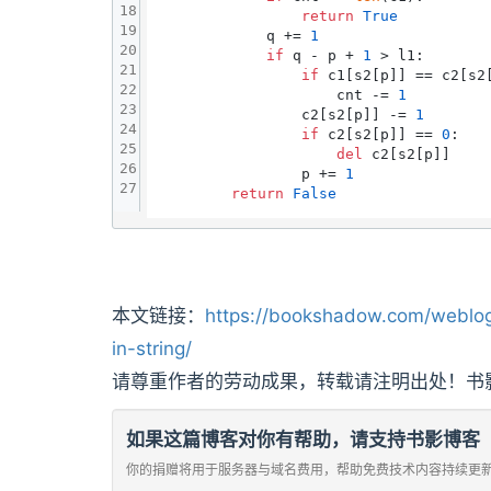
18
return
True
19
            q += 
1
20
if
 q - p + 
1
 > l1:

21
if
 c1[s2[p]] == c2[s2[
22
                    cnt -= 
1
23
                c2[s2[p]] -= 
1
24
if
 c2[s2[p]] == 
0
:

25
del
 c2[s2[p]]

26
                p += 
1
27
return
False
本文链接：
https://bookshadow.com/weblog
in-string/
请尊重作者的劳动成果，转载请注明出处！书
如果这篇博客对你有帮助，请支持书影博客
你的捐赠将用于服务器与域名费用，帮助免费技术内容持续更