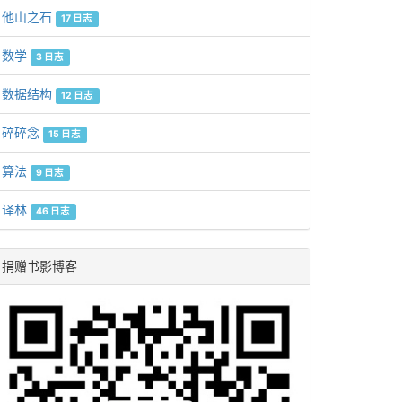
他山之石
17 日志
数学
3 日志
数据结构
12 日志
碎碎念
15 日志
算法
9 日志
译林
46 日志
捐赠书影博客